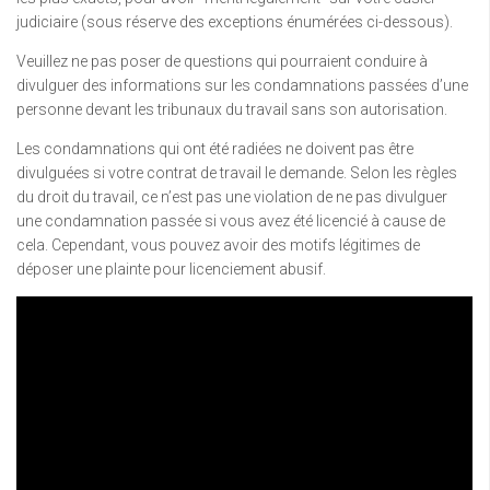
judiciaire (sous réserve des exceptions énumérées ci-dessous).
Veuillez ne pas poser de questions qui pourraient conduire à
divulguer des informations sur les condamnations passées d’une
personne devant les tribunaux du travail sans son autorisation.
Les condamnations qui ont été radiées ne doivent pas être
divulguées si votre contrat de travail le demande. Selon les règles
du droit du travail, ce n’est pas une violation de ne pas divulguer
une condamnation passée si vous avez été licencié à cause de
cela. Cependant, vous pouvez avoir des motifs légitimes de
déposer une plainte pour licenciement abusif.