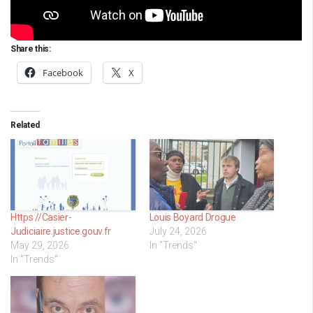
Share this:
Facebook
X
Related
Https //Casier-
Louis Boyard Drogue
Judiciaire.justice.gouv.fr
July 24, 2026
May 29, 2026
In "Trends"
In "Trends"