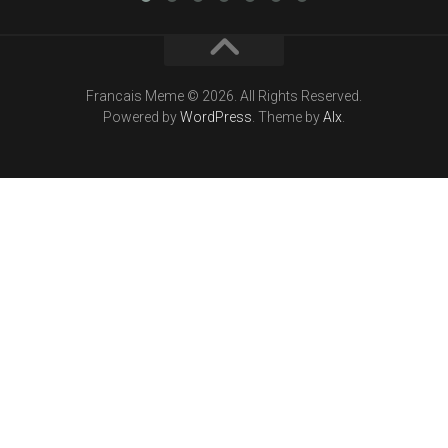
Francais Meme © 2026. All Rights Reserved.
Powered by
WordPress
. Theme by
Alx
.