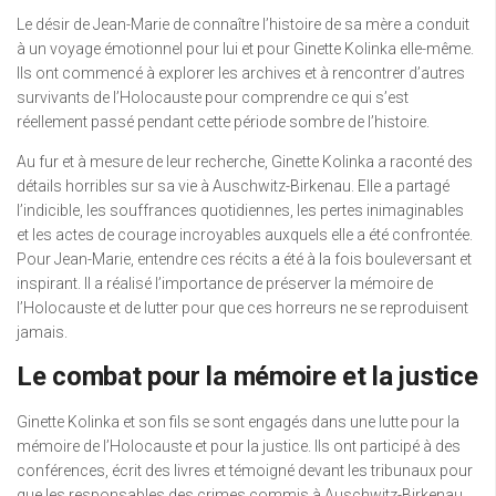
Le désir de Jean-Marie de connaître l’histoire de sa mère a conduit
à un voyage émotionnel pour lui et pour Ginette Kolinka elle-même.
Ils ont commencé à explorer les archives et à rencontrer d’autres
survivants de l’Holocauste pour comprendre ce qui s’est
réellement passé pendant cette période sombre de l’histoire.
Au fur et à mesure de leur recherche, Ginette Kolinka a raconté des
détails horribles sur sa vie à Auschwitz-Birkenau. Elle a partagé
l’indicible, les souffrances quotidiennes, les pertes inimaginables
et les actes de courage incroyables auxquels elle a été confrontée.
Pour Jean-Marie, entendre ces récits a été à la fois bouleversant et
inspirant. Il a réalisé l’importance de préserver la mémoire de
l’Holocauste et de lutter pour que ces horreurs ne se reproduisent
jamais.
Le combat pour la mémoire et la justice
Ginette Kolinka et son fils se sont engagés dans une lutte pour la
mémoire de l’Holocauste et pour la justice. Ils ont participé à des
conférences, écrit des livres et témoigné devant les tribunaux pour
que les responsables des crimes commis à Auschwitz-Birkenau