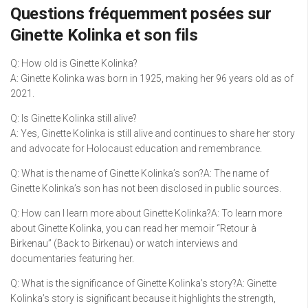
Questions fréquemment posées sur
Ginette Kolinka et son fils
Q: How old is Ginette Kolinka?
A: Ginette Kolinka was born in 1925, making her 96 years old as of
2021.
Q: Is Ginette Kolinka still alive?
A: Yes, Ginette Kolinka is still alive and continues to share her story
and advocate for Holocaust education and remembrance.
Q: What is the name of Ginette Kolinka’s son?A: The name of
Ginette Kolinka’s son has not been disclosed in public sources.
Q: How can I learn more about Ginette Kolinka?A: To learn more
about Ginette Kolinka, you can read her memoir “Retour à
Birkenau” (Back to Birkenau) or watch interviews and
documentaries featuring her.
Q: What is the significance of Ginette Kolinka’s story?A: Ginette
Kolinka’s story is significant because it highlights the strength,