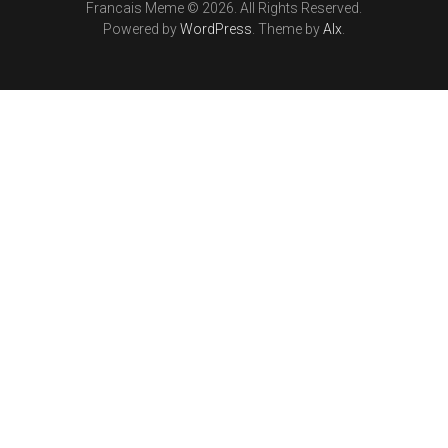
Francais Meme © 2026. All Rights Reserved.
Powered by
WordPress
. Theme by
Alx
.