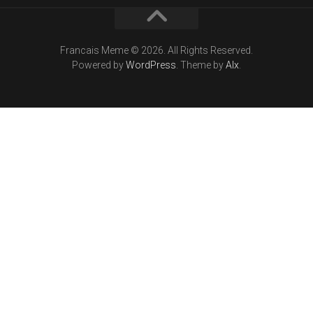
Francais Meme © 2026. All Rights Reserved.
Powered by
WordPress
. Theme by
Alx
.