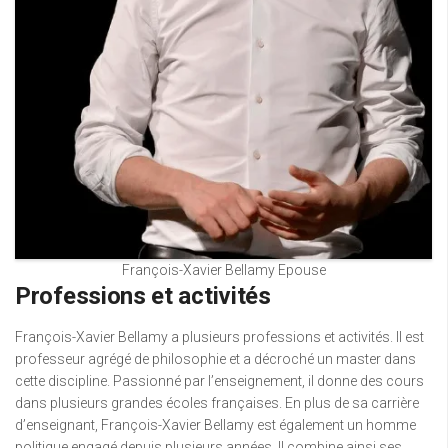
François-Xavier Bellamy Epouse
Professions et activités
François-Xavier Bellamy a plusieurs professions et activités. Il est
professeur agrégé de philosophie et a décroché un master dans
cette discipline. Passionné par l’enseignement, il donne des cours
dans plusieurs grandes écoles françaises. En plus de sa carrière
d’enseignant, François-Xavier Bellamy est également un homme
politique engagé depuis plusieurs années. Il combine ainsi ses