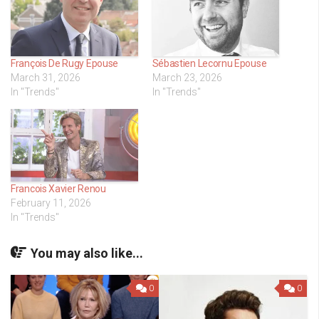
François De Rugy Epouse
Sébastien Lecornu Epouse
March 31, 2026
March 23, 2026
In "Trends"
In "Trends"
Francois Xavier Renou
February 11, 2026
In "Trends"
You may also like...
0
0