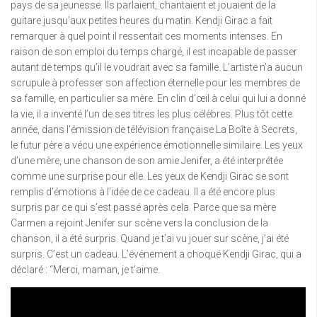
pays de sa jeunesse. Ils parlaient, chantaient et jouaient de la
guitare jusqu’aux petites heures du matin. Kendji Girac a fait
remarquer à quel point il ressentait ces moments intenses. En
raison de son emploi du temps chargé, il est incapable de passer
autant de temps qu’il le voudrait avec sa famille. L’artiste n’a aucun
scrupule à professer son affection éternelle pour les membres de
sa famille, en particulier sa mère. En clin d’œil à celui qui lui a donné
la vie, il a inventé l’un de ses titres les plus célèbres. Plus tôt cette
année, dans l’émission de télévision française La Boîte à Secrets,
le futur père a vécu une expérience émotionnelle similaire. Les yeux
d’une mère, une chanson de son amie Jenifer, a été interprétée
comme une surprise pour elle. Les yeux de Kendji Girac se sont
remplis d’émotions à l’idée de ce cadeau. Il a été encore plus
surpris par ce qui s’est passé après cela. Parce que sa mère
Carmen a rejoint Jenifer sur scène vers la conclusion de la
chanson, il a été surpris. Quand je t’ai vu jouer sur scène, j’ai été
surpris. C’est un cadeau. L’événement a choqué Kendji Girac, qui a
déclaré : “Merci, maman, je t’aime.