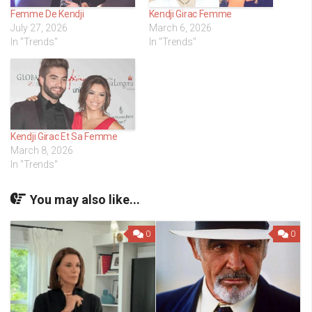
Femme De Kendji
Kendji Girac Femme
July 27, 2026
March 6, 2026
In "Trends"
In "Trends"
Kendji Girac Et Sa Femme
March 8, 2026
In "Trends"
You may also like...
0
0