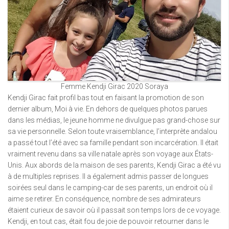
Femme Kendji Girac 2020 Soraya
Kendji Girac fait profil bas tout en faisant la promotion de son
dernier album, Moi à vie. En dehors de quelques photos parues
dans les médias, le jeune homme ne divulgue pas grand-chose sur
sa vie personnelle. Selon toute vraisemblance, l’interprète andalou
a passé tout l’été avec sa famille pendant son incarcération. Il était
vraiment revenu dans sa ville natale après son voyage aux États-
Unis. Aux abords de la maison de ses parents, Kendji Girac a été vu
à de multiples reprises. Il a également admis passer de longues
soirées seul dans le camping-car de ses parents, un endroit où il
aime se retirer. En conséquence, nombre de ses admirateurs
étaient curieux de savoir où il passait son temps lors de ce voyage.
Kendji, en tout cas, était fou de joie de pouvoir retourner dans le