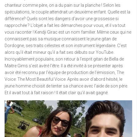
chanteur comme père, on a du pain sur la planche ! Selon les
spéculations, le couple attendrait un deuxième enfant. Quelle est la
différence? Quels sont les dangers d’avoir une grossesse si
rapprochée ? L’objet a fait les démarches pour vous, et il va tout
vous raconter ! Kendji Girac est un nom familier. Même ceux qui ne
connaissent pas sa musique connaissent le jeune gitan de
Dordogne, ses traits célestes et son instrument légendaire. C’est
alors qu’il était mineur qu’il a fait ses débuts sur YouTube.
Incroyablement populaire, son retour à l’esprit gitan de Bella de
Maitre Gims s’est avéré l’être. Il a été invité à se présenter après
avoir été reconnu par l’équipe de production de l’émission, The
Voice: The Most Beautiful Voice. Après avoir d’abord hésité, le
jeune homme choisit de tenter sa chance avec l’aide de son père.
Et il avait tout à fait raison ! Il était clair qu’il avait gagné.