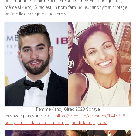
communauté locale ne peut être surestimée. En conséquence,
même si Kendji Girac est un nom familier, leur anonymat protège
sa famille des regards indiscrets.
Femme Kendji Girac 2020 Soraya
en savoir plus sur elle sur :
https://fr.legit.ng/celebrites/1445738-
soraya-miranda-sait-de-la-compagne-de-kendji-girac/