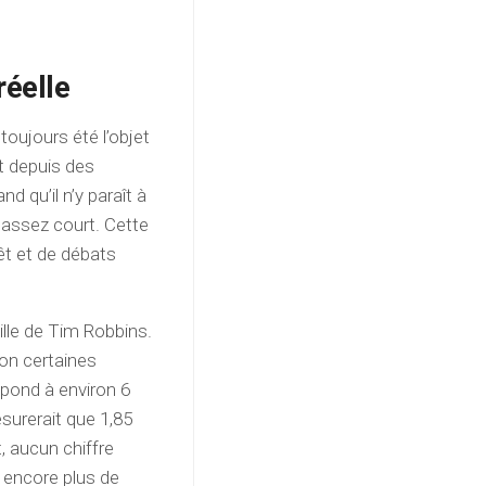
réelle
toujours été l’objet
nt depuis des
d qu’il n’y paraît à
té assez court. Cette
rêt et de débats
ille de Tim Robbins.
lon certaines
spond à environ 6
surerait que 1,85
, aucun chiffre
t encore plus de