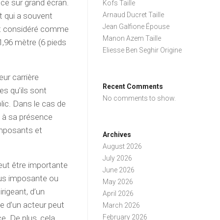
nce sur grand écran.
Kofs Taille
t qui a souvent
Arnaud Ducret Taille
Jean Galfione Épouse
ment considéré comme
Manon Azem Taille
,96 mètre (6 pieds
Eliesse Ben Seghir Origine
eur carrière
Recent Comments
es qu’ils sont
No comments to show.
lic. Dans le cas de
é à sa présence
imposants et
Archives
August 2026
July 2026
peut être importante
June 2026
lus imposante ou
May 2026
irigeant, d’un
April 2026
e d’un acteur peut
March 2026
e. De plus, cela
February 2026