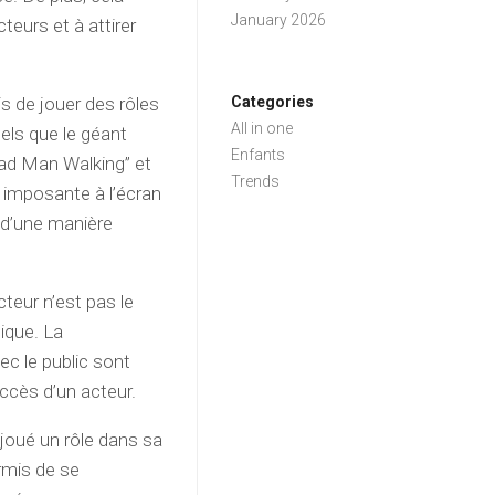
January 2026
eurs et à attirer
is de jouer des rôles
Categories
All in one
tels que le géant
Enfants
ad Man Walking” et
Trends
imposante à l’écran
 d’une manière
cteur n’est pas le
ique. La
ec le public sont
ccès d’un acteur.
 joué un rôle dans sa
rmis de se