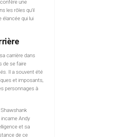
i confère une
 les rôles qu’il
e élancée qui lui
rrière
 sa carrière dans
s de se faire
és. Il a souvent été
tiques et imposants,
ces personnages à
he Shawshank
l incarne Andy
lligence et sa
estance de ce