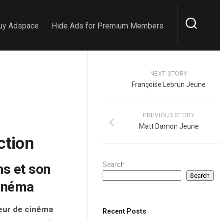
uy Adspace
Hide Ads for Premium Members
NEXT STORY
Françoise Lebrun Jeune
PREVIOUS STORY
Matt Damon Jeune
ction
Search
ns et son
Search
cinéma
teur de cinéma
Recent Posts