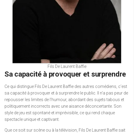
Fils De Laurent Baffie
Sa capacité à provoquer et surprendre
Ce qui distingue Fils De Laurent Baffie des autres comédiens, c’est
sa capacité à provoquer et à surprendre le public. Il n’a pas peur de
repousser les limites de l’humour, abordant des sujets tabous et
politiquement incorrects avec une aisance déconcertante. Son
style de jeu est spontané et imprévisible, ce qui rend chaque
spectacle unique et captivant.
Que ce soit sur scène ou à la télévision, Fils De Laurent Baffie sait