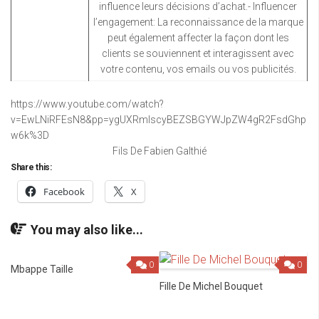
influence leurs décisions d’achat.- Influencer
l’engagement: La reconnaissance de la marque
peut également affecter la façon dont les
clients se souviennent et interagissent avec
votre contenu, vos emails ou vos publicités.
https://www.youtube.com/watch?
v=EwLNiRFEsN8&pp=ygUXRmlscyBEZSBGYWJpZW4gR2FsdGhp
w6k%3D
Fils De Fabien Galthié
Share this:
Facebook
X
You may also like...
0
0
Mbappe Taille
Fille De Michel Bouquet