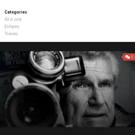
Categories
All in one
Enfants
Trends
0