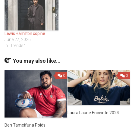
Lewis Hamilton copine
June 27, 2026
In "Trends"
You may also like...
0
0
Laura Laune Enceinte 2024
Ben Tameifuna Poids