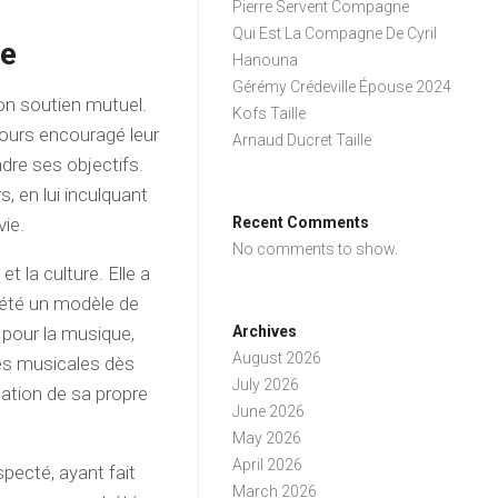
Pierre Servent Compagne
Qui Est La Compagne De Cyril
re
Hanouna
Gérémy Crédeville Épouse 2024
son soutien mutuel.
Kofs Taille
jours encouragé leur
Arnaud Ducret Taille
indre ses objectifs.
, en lui inculquant
vie.
Recent Comments
No comments to show.
 la culture. Elle a
a été un modèle de
pour la musique,
Archives
August 2026
es musicales dès
July 2026
éation de sa propre
June 2026
May 2026
April 2026
specté, ayant fait
March 2026