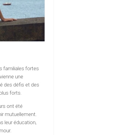
s familiales fortes
evienne une
é des défis et des
plus forts.
urs ont été
nir mutuellement.
ns leur éducation,
mour.