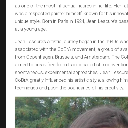
as one of the most influential figures in her life. Her f
was a respected painter himself, known for his innova
unique style. Born in Paris in 1924, Jean Lescure’s pass
at a young age.
Jean Lescure’s artistic journey began in the 1940s w
associated with the CoBrA movement, a group of avan
from Copenhagen, Brussels, and Amsterdam. The C
aimed to break free from traditional artistic convent
spontaneous, experimental approaches. Jean Lescure’
CoBrA greatly influenced his artistic style, allowing hi
techniques and push the boundaries of his creativity.