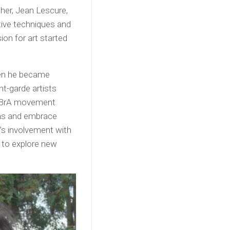
ather, Jean Lescure,
tive techniques and
ion for art started
hen he became
t-garde artists
oBrA movement
ions and embrace
s involvement with
m to explore new