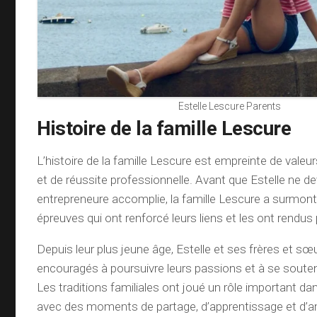
Estelle Lescure Parents
Histoire de la famille Lescure
L’histoire de la famille Lescure est empreinte de valeur
et de réussite professionnelle. Avant que Estelle ne d
entrepreneure accomplie, la famille Lescure a surmont
épreuves qui ont renforcé leurs liens et les ont rendus 
Depuis leur plus jeune âge, Estelle et ses frères et sœ
encouragés à poursuivre leurs passions et à se soute
Les traditions familiales ont joué un rôle important da
avec des moments de partage, d’apprentissage et d’a