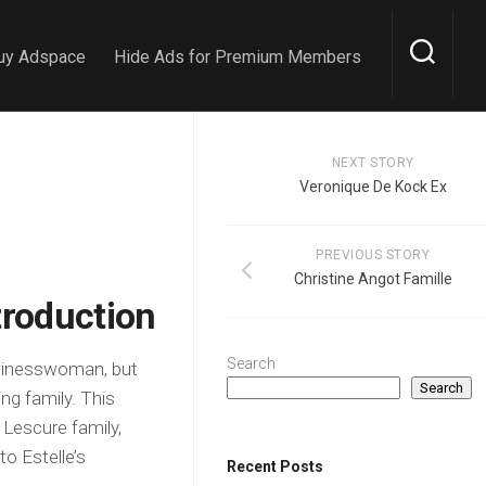
uy Adspace
Hide Ads for Premium Members
NEXT STORY
Veronique De Kock Ex
PREVIOUS STORY
Christine Angot Famille
troduction
Search
usinesswoman, but
Search
ng family. This
e Lescure family,
to Estelle’s
Recent Posts