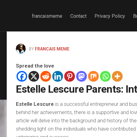
francaismeme
Contact
Privacy Policy
B
BY
FRANCAIS MEME
Spread the love
Estelle Lescure Parents: In
Estelle Lescure
is a successful entrepreneur and b
behind her achievements, there is a supportive and lovi
article will delve into the background and history of th
shedding light on the individuals who have contributed 