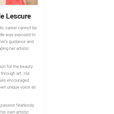
lle Lescure
stic career cannot be
telle was exposed to
ther’s guidance and
ping her artistic
tion for the beauty
 through art. His
ques encouraged
 own unique voice as
r passion fearlessly
his own artistic