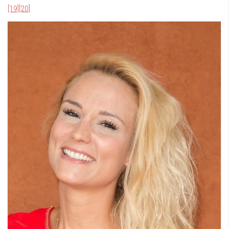
[19]
[20]