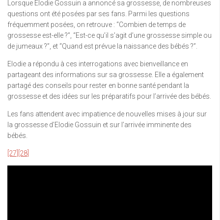
Lorsque Elodie Gossuin a annoncé sa grossesse, de nombreuses
questions ont été posées par ses fans. Parmi les questions
fréquemment posées, on retrouve : “Combien de temps de
grossesse est-elle ?”, “Est-ce qu’il s’agit d’une grossesse simple ou
de jumeaux ?”, et “Quand est prévue la naissance des bébés ?”.
Elodie a répondu à ces interrogations avec bienveillance en
partageant des informations sur sa grossesse. Elle a également
partagé des conseils pour rester en bonne santé pendant la
grossesse et des idées sur les préparatifs pour l’arrivée des bébés.
Les fans attendent avec impatience de nouvelles mises à jour sur
la grossesse d’Elodie Gossuin et sur l’arrivée imminente des
bébés.
[27]
[28]