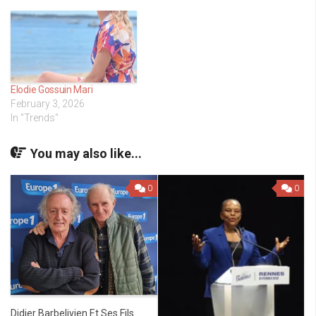
Elodie Gossuin Mari
February 3, 2026
In "Trends"
You may also like...
0
0
Didier Barbelivien Et Ses Fils