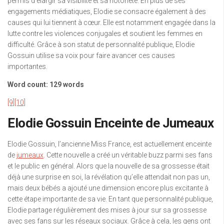
permis d’élargir sa visibilité et sa notoriété. En plus de ses
engagements médiatiques, Elodie se consacre également à des
causes qui lui tiennent à cœur. Elle est notamment engagée dans la
lutte contre les violences conjugales et soutient les femmes en
difficulté. Grâce à son statut de personnalité publique, Elodie
Gossuin utilise sa voix pour faire avancer ces causes
importantes.
Word count: 129 words
[9]
[10]
Elodie Gossuin Enceinte de Jumeaux
Elodie Gossuin, l’ancienne Miss France, est actuellement enceinte
de
jumeaux
. Cette nouvelle a créé un véritable buzz parmi ses fans
et le public en général. Alors que la nouvelle de sa grossesse était
déjà une surprise en soi, la révélation qu’elle attendait non pas un,
mais deux bébés a ajouté une dimension encore plus excitante à
cette étape importante de sa vie. En tant que personnalité publique,
Elodie partage régulièrement des mises à jour sur sa grossesse
avec ses fans sur les réseaux sociaux. Grâce à cela, les gens ont