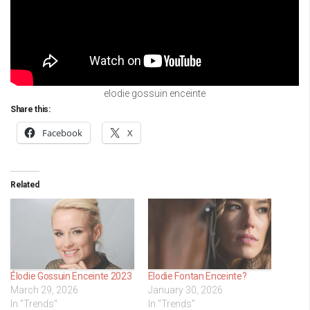
elodie gossuin enceinte
Share this:
Facebook
X
Related
Élodie Gossuin Enceinte 2023
Elodie Fontan Enceinte?
March 29, 2026
January 30, 2026
In "Trends"
In "Trends"