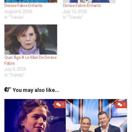
Denise Fabre Enfants
Denise Fabre Enfants
August 6, 2026
July 13, 2026
In "Trends"
In "Trends"
Quel Âge A Le Mari De Denise
Fabre
July 9, 2026
In "Trends"
You may also like...
0
0