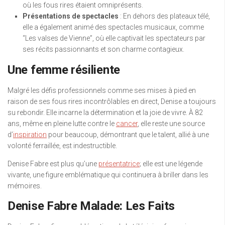
où les fous rires étaient omniprésents.
Présentations de spectacles
: En dehors des plateaux télé,
elle a également animé des spectacles musicaux, comme
“Les valses de Vienne”, où elle captivait les spectateurs par
ses récits passionnants et son charme contagieux.
Une femme résiliente
Malgré les défis professionnels comme ses mises à pied en
raison de ses fous rires incontrôlables en direct, Denise a toujours
su rebondir. Elle incarne la détermination et la joie de vivre. À 82
ans, même en pleine lutte contre le
cancer
, elle reste une source
d’
inspiration
pour beaucoup, démontrant que le talent, allié à une
volonté ferraillée, est indestructible.
Denise Fabre est plus qu’une
présentatrice
; elle est une légende
vivante, une figure emblématique qui continuera à briller dans les
mémoires.
Denise Fabre Malade: Les Faits