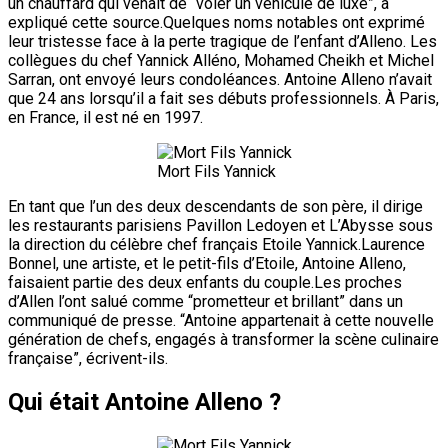
un chauffard qui venait de “voler un véhicule de luxe”, a
expliqué cette source.Quelques noms notables ont exprimé
leur tristesse face à la perte tragique de l’enfant d’Alleno. Les
collègues du chef Yannick Alléno, Mohamed Cheikh et Michel
Sarran, ont envoyé leurs condoléances. Antoine Alleno n’avait
que 24 ans lorsqu’il a fait ses débuts professionnels. À Paris,
en France, il est né en 1997.
Mort Fils Yannick
En tant que l’un des deux descendants de son père, il dirige
les restaurants parisiens Pavillon Ledoyen et L’Abysse sous
la direction du célèbre chef français Etoile Yannick.Laurence
Bonnel, une artiste, et le petit-fils d’Etoile, Antoine Alleno,
faisaient partie des deux enfants du couple.Les proches
d’Allen l’ont salué comme “prometteur et brillant” dans un
communiqué de presse. “Antoine appartenait à cette nouvelle
génération de chefs, engagés à transformer la scène culinaire
française”, écrivent-ils.
Qui était Antoine Alleno ?