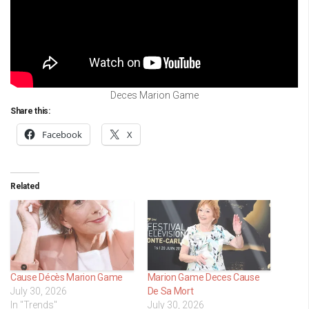
Deces Marion Game
Share this:
Facebook
X
Related
Cause Décès Marion Game
Marion Game Deces Cause
July 30, 2026
De Sa Mort
In "Trends"
July 30, 2026