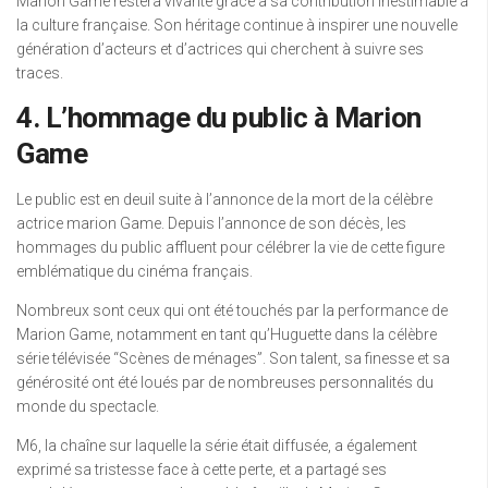
Marion Game restera vivante grâce à sa contribution inestimable à
la culture française. Son héritage continue à inspirer une nouvelle
génération d’acteurs et d’actrices qui cherchent à suivre ses
traces.
4. L’hommage du public à Marion
Game
Le public est en deuil suite à l’annonce de la mort de la célèbre
actrice marion Game. Depuis l’annonce de son décès, les
hommages du public affluent pour célébrer la vie de cette figure
emblématique du cinéma français.
Nombreux sont ceux qui ont été touchés par la performance de
Marion Game, notamment en tant qu’Huguette dans la célèbre
série télévisée “Scènes de ménages”. Son talent, sa finesse et sa
générosité ont été loués par de nombreuses personnalités du
monde du spectacle.
M6, la chaîne sur laquelle la série était diffusée, a également
exprimé sa tristesse face à cette perte, et a partagé ses