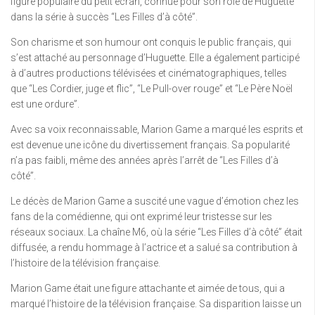
figure populaire du petit écran, connue pour son rôle de Huguette
dans la série à succès “Les Filles d’à côté”.
Son charisme et son humour ont conquis le public français, qui
s’est attaché au personnage d’Huguette. Elle a également participé
à d’autres productions télévisées et cinématographiques, telles
que “Les Cordier, juge et flic”, “Le Pull-over rouge” et “Le Père Noël
est une ordure”.
Avec sa voix reconnaissable, Marion Game a marqué les esprits et
est devenue une icône du divertissement français. Sa popularité
n’a pas faibli, même des années après l’arrêt de “Les Filles d’à
côté”.
Le décès de Marion Game a suscité une vague d’émotion chez les
fans de la comédienne, qui ont exprimé leur tristesse sur les
réseaux sociaux. La chaîne M6, où la série “Les Filles d’à côté” était
diffusée, a rendu hommage à l’actrice et a salué sa contribution à
l’histoire de la télévision française.
Marion Game était une figure attachante et aimée de tous, qui a
marqué l’histoire de la télévision française. Sa disparition laisse un