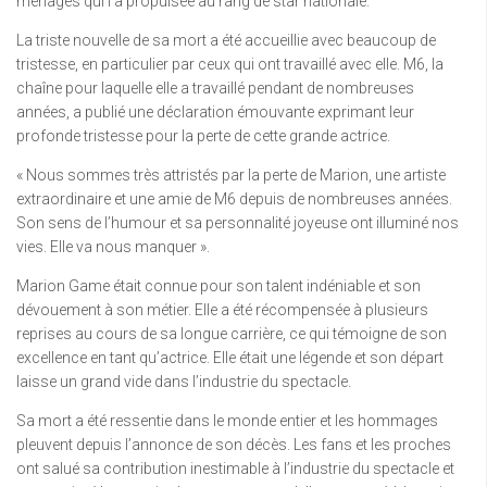
ménages qui l’a propulsée au rang de star nationale.
La triste nouvelle de sa mort a été accueillie avec beaucoup de
tristesse, en particulier par ceux qui ont travaillé avec elle. M6, la
chaîne pour laquelle elle a travaillé pendant de nombreuses
années, a publié une déclaration émouvante exprimant leur
profonde tristesse pour la perte de cette grande actrice.
« Nous sommes très attristés par la perte de Marion, une artiste
extraordinaire et une amie de M6 depuis de nombreuses années.
Son sens de l’humour et sa personnalité joyeuse ont illuminé nos
vies. Elle va nous manquer ».
Marion Game était connue pour son talent indéniable et son
dévouement à son métier. Elle a été récompensée à plusieurs
reprises au cours de sa longue carrière, ce qui témoigne de son
excellence en tant qu’actrice. Elle était une légende et son départ
laisse un grand vide dans l’industrie du spectacle.
Sa mort a été ressentie dans le monde entier et les hommages
pleuvent depuis l’annonce de son décès. Les fans et les proches
ont salué sa contribution inestimable à l’industrie du spectacle et