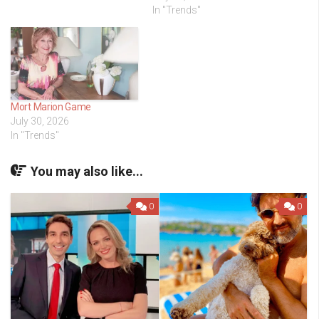
In "Trends"
Mort Marion Game
July 30, 2026
In "Trends"
You may also like...
0
0