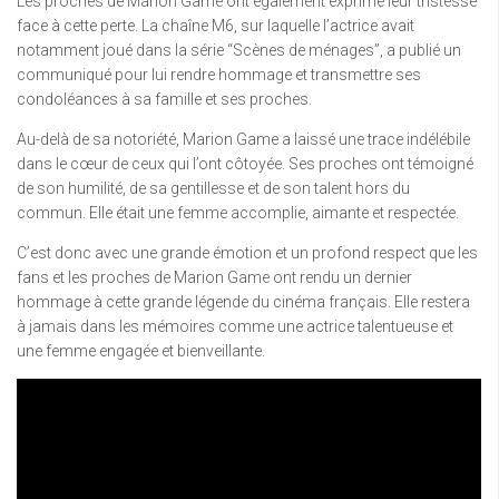
Les proches de Marion Game ont également exprimé leur tristesse
face à cette perte. La chaîne M6, sur laquelle l’actrice avait
notamment joué dans la série “Scènes de ménages”, a publié un
communiqué pour lui rendre hommage et transmettre ses
condoléances à sa famille et ses proches.
Au-delà de sa notoriété, Marion Game a laissé une trace indélébile
dans le cœur de ceux qui l’ont côtoyée. Ses proches ont témoigné
de son humilité, de sa gentillesse et de son talent hors du
commun. Elle était une femme accomplie, aimante et respectée.
C’est donc avec une grande émotion et un profond respect que les
fans et les proches de Marion Game ont rendu un dernier
hommage à cette grande légende du cinéma français. Elle restera
à jamais dans les mémoires comme une actrice talentueuse et
une femme engagée et bienveillante.