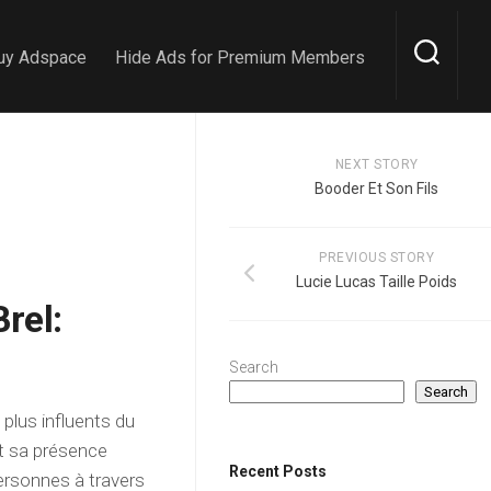
uy Adspace
Hide Ads for Premium Members
NEXT STORY
Booder Et Son Fils
PREVIOUS STORY
Lucie Lucas Taille Poids
rel:
Search
Search
 plus influents du
et sa présence
Recent Posts
ersonnes à travers