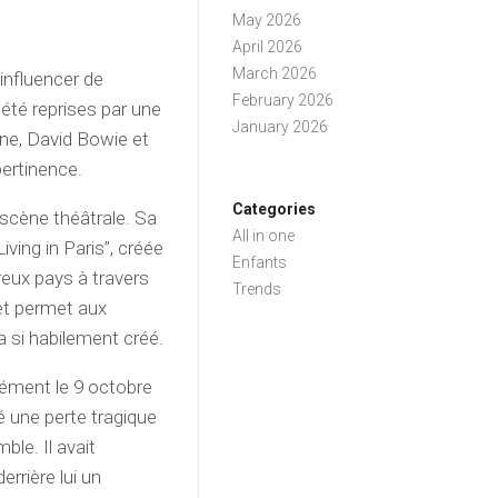
May 2026
April 2026
March 2026
influencer de
February 2026
té reprises par une
January 2026
ne, David Bowie et
pertinence.
Categories
 scène théâtrale. Sa
All in one
ving in Paris”, créée
Enfants
reux pays à travers
Trends
et permet aux
a si habilement créé.
ément le 9 octobre
 une perte tragique
le. Il avait
rrière lui un