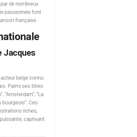
e par de nombreux
oix passionnée font
chanson française.
nationale
e Jacques
t acteur belge connu
s. Parmi ses titres
s”, “Amsterdam”, “La
es bourgeois”. Ces
trations riches,
puissante, captivant