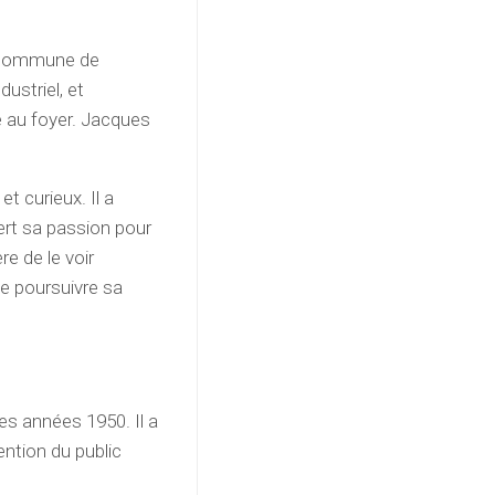
e commune de
dustriel, et
 au foyer. Jacques
t curieux. Il a
vert sa passion pour
re de le voir
de poursuivre sa
s années 1950. Il a
ention du public