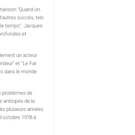
chanson “Quand on
d’autres succès, tels
lle temps”. Jacques
profondes et
alement un acteur
erdeur” et “Le Far
ans dans le monde
s problèmes de
te anticipée de la
ès plusieurs années
 9 octobre 1978 à