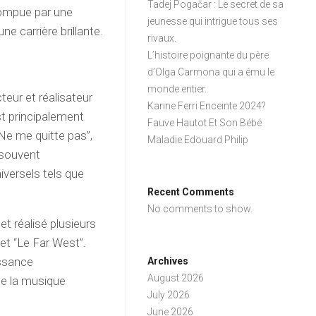
Tadej Pogačar : Le secret de sa
rompue par une
jeunesse qui intrigue tous ses
ne carrière brillante.
rivaux.
L’histoire poignante du père
d’Olga Carmona qui a ému le
monde entier.
teur et réalisateur
Karine Ferri Enceinte 2024?
est principalement
Fauve Hautot Et Son Bébé
e me quitte pas”,
Maladie Edouard Philip
 souvent
iversels tels que
Recent Comments
No comments to show.
et réalisé plusieurs
t “Le Far West”.
issance
Archives
August 2026
 de la musique
July 2026
June 2026