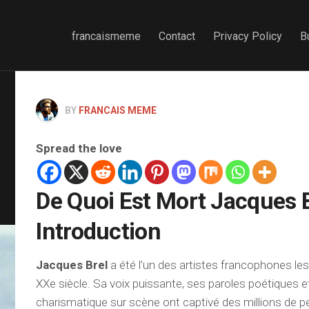
francaismeme
Contact
Privacy Policy
B
BY
FRANCAIS MEME
Spread the love
De Quoi Est Mort Jacques B
Introduction
Jacques Brel
a été l’un des artistes francophones les
XXe siècle. Sa voix puissante, ses paroles poétiques 
charismatique sur scène ont captivé des millions de p