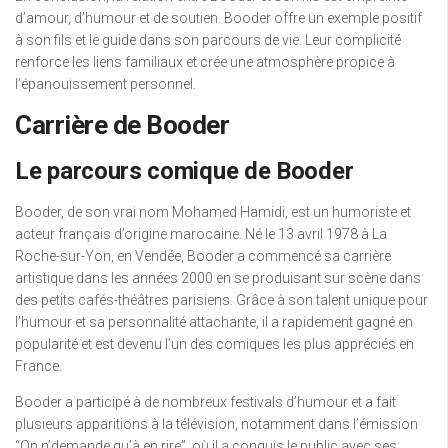
d’amour, d’humour et de soutien. Booder offre un exemple positif
à son fils et le guide dans son parcours de vie. Leur complicité
renforce les liens familiaux et crée une atmosphère propice à
l’épanouissement personnel.
Carrière de Booder
Le parcours comique de Booder
Booder, de son vrai nom Mohamed Hamidi, est un humoriste et
acteur français d’origine marocaine. Né le 13 avril 1978 à La
Roche-sur-Yon, en Vendée, Booder a commencé sa carrière
artistique dans les années 2000 en se produisant sur scène dans
des petits cafés-théâtres parisiens. Grâce à son talent unique pour
l’humour et sa personnalité attachante, il a rapidement gagné en
popularité et est devenu l’un des comiques les plus appréciés en
France.
Booder a participé à de nombreux festivals d’humour et a fait
plusieurs apparitions à la télévision, notamment dans l’émission
“On n’demande qu’à en rire”, où il a conquis le public avec ses