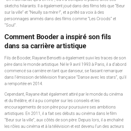
sketchs hilarants. Il a également joué dans des films tels que “Beur
sur la ville” et “Neuilly sa mère !”, et a prêté sa voix à des
personnages animés dans des films comme “Les Croods” et
“Soul”.
Comment Booder a inspiré son fils
dans sa carrière artistique
Fils de Booder, Rayane Bensetti a également suivi les traces de son
père dans le monde artistique. Né le 9 avril 1993 à Paris, il a d’abord
commencé sa carrière en tant que danseur, se faisant remarquer
dans l’émission de télévision française “Danse avec les stars”, qu’il
a remportée en 2014.
Cependant, Rayane était également attiré par le monde du cinéma
et du théâtre, et il a pu compter sur les conseils et les
encouragements de son père pour poursuivre ses ambitions
artistiques. En 2011, il a fait ses débuts au cinéma dans le film
“Beur sur la ville”, aux côtés de son père. Depuis lors, il a enchaîné
les rôles au cinéma et à la télévision et est devenu l’un des acteurs