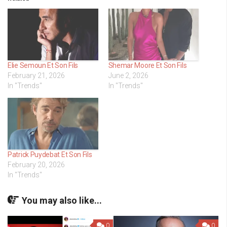
Elie Semoun Et Son Fils
Shemar Moore Et Son Fils
February 21, 2026
June 2, 2026
In "Trends"
In "Trends"
Patrick Puydebat Et Son Fils
February 20, 2026
In "Trends"
You may also like...
0
0