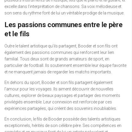
excelle dans l’interprétation de chansons. Sa voix mélodieuse et
son sens du rythme font de lui un véritable prodige de la musique.
Les passions communes entre le père
et le fils
Outre le talent artistique qu’ils partagent, Booder et son fils ont
également des passions communes qui renforcent leur lien
familial. Tous deux sont de grands amateurs de sport, en
particulier de football. Ils soutiennent ensemble leur équipe favorite
et ne manquent jamais de regarder les matchs importants.
En dehors du sport, Booder et son fils partagent également
l’amour pour les voyages. Ils aiment découvrir de nouvelles
cultures, explorer de beaux paysages et partager des moments
privilégiés ensemble. Leur connexion est renforcée par ces
expériences partagées, qui créent des souvenirs inoubliables.
En conclusion, le fils de Booder possède des talents artistiques
exceptionnels, hérités de son célèbre père. Ses compétences en
comédie et en musique font de lui un artiste polyvalent et