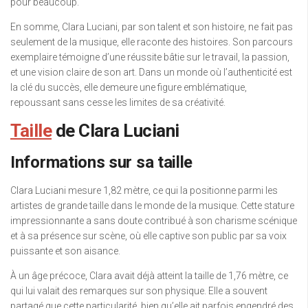
pour beaucoup.
En somme, Clara Luciani, par son talent et son histoire, ne fait pas
seulement de la musique, elle raconte des histoires. Son parcours
exemplaire témoigne d’une réussite bâtie sur le travail, la passion,
et une vision claire de son art. Dans un monde où l’authenticité est
la clé du succès, elle demeure une figure emblématique,
repoussant sans cesse les limites de sa créativité.
Taille
de Clara Luciani
Informations sur sa taille
Clara Luciani mesure 1,82 mètre, ce qui la positionne parmi les
artistes de grande taille dans le monde de la musique. Cette stature
impressionnante a sans doute contribué à son charisme scénique
et à sa présence sur scène, où elle captive son public par sa voix
puissante et son aisance.
À un âge précoce, Clara avait déjà atteint la taille de 1,76 mètre, ce
qui lui valait des remarques sur son physique. Elle a souvent
partagé que cette particularité, bien qu’elle ait parfois engendré des