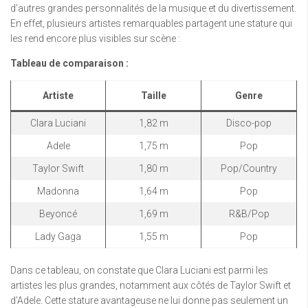
d’autres grandes personnalités de la musique et du divertissement.
En effet, plusieurs artistes remarquables partagent une stature qui
les rend encore plus visibles sur scène :
Tableau de comparaison :
Artiste
Taille
Genre
Clara Luciani
1,82 m
Disco-pop
Adele
1,75 m
Pop
Taylor Swift
1,80 m
Pop/Country
Madonna
1,64 m
Pop
Beyoncé
1,69 m
R&B/Pop
Lady Gaga
1,55 m
Pop
Dans ce tableau, on constate que Clara Luciani est parmi les
artistes les plus grandes, notamment aux côtés de Taylor Swift et
d’Adele. Cette stature avantageuse ne lui donne pas seulement un