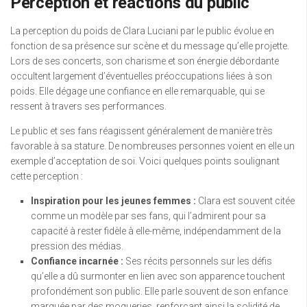
Perception et réactions du public
La perception du poids de Clara Luciani par le public évolue en
fonction de sa présence sur scène et du message qu’elle projette.
Lors de ses concerts, son charisme et son énergie débordante
occultent largement d’éventuelles préoccupations liées à son
poids. Elle dégage une confiance en elle remarquable, qui se
ressent à travers ses performances.
Le public et ses fans réagissent généralement de manière très
favorable à sa stature. De nombreuses personnes voient en elle un
exemple d’acceptation de soi. Voici quelques points soulignant
cette perception :
Inspiration pour les jeunes femmes :
Clara est souvent citée
comme un modèle par ses fans, qui l’admirent pour sa
capacité à rester fidèle à elle-même, indépendamment de la
pression des médias.
Confiance incarnée :
Ses récits personnels sur les défis
qu’elle a dû surmonter en lien avec son apparence touchent
profondément son public. Elle parle souvent de son enfance
marquée par des moqueries, renforçant ainsi la solidité de