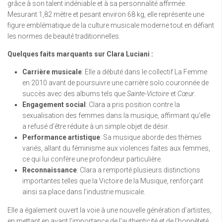
grâce à son talent indéniable et à sa personnalité affirmée.
Mesurant 1,82 mètre et pesant environ 68 kg, elle représente une
figure emblématique de la culture musicale moderne tout en défiant
les normes de beauté traditionnelles.
Quelques faits marquants sur Clara Luciani :
Carrière musicale
: Elle a débuté dans le collectif La Femme
en 2010 avant de poursuivre une carrière solo couronnée de
succès avec des albums tels que
Sainte-Victoire
et
Cœur
.
Engagement social
: Clara a pris position contre la
sexualisation des femmes dans la musique, affirmant qu’elle
a refusé d’être réduite à un simple objet de désir.
Performance artistique
: Sa musique aborde des thèmes
variés, allant du féminisme aux violences faites aux femmes,
ce qui lui confère une profondeur particulière.
Reconnaissance
: Clara a remporté plusieurs distinctions
importantes telles que la Victoire de la Musique, renforçant
ainsi sa place dans l’industrie musicale.
Elle a également ouvert la voie à une nouvelle génération d’artistes,
en mettant en avant l’importance de l’authenticité et de l’honnêteté