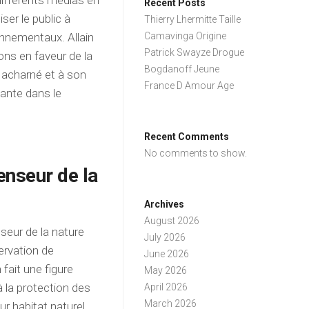
 différents médias en
Recent Posts
iser le public à
Thierry Lhermitte Taille
onnementaux. Allain
Camavinga Origine
Patrick Swayze Drogue
ns en faveur de la
Bogdanoff Jeune
l acharné et à son
France D Amour Age
tante dans le
Recent Comments
No comments to show.
enseur de la
Archives
August 2026
eur de la nature
July 2026
ervation de
June 2026
 fait une figure
May 2026
 la protection des
April 2026
March 2026
r habitat naturel.