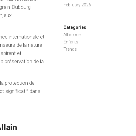
February 2026
ugrain-Dubourg
enjeux
Categories
All in one
nce internationale et
Enfants
enseurs de la nature
Trends
nspirent et
a préservation de la
la protection de
t significatif dans
llain