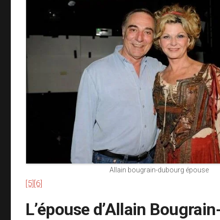
Allain bougrain-dubourg épouse
[5]
[6]
L’épouse d’Allain Bougrai