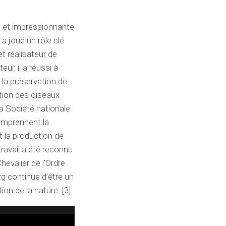
ue et impressionnante
 a joué un rôle clé
et réalisateur de
ur, il a réussi à
 la préservation de
ection des oiseaux
a Société nationale
comprennent la
t la production de
ravail a été reconnu
hevalier de l’Ordre
rg continue d’être un
on de la nature. [3]