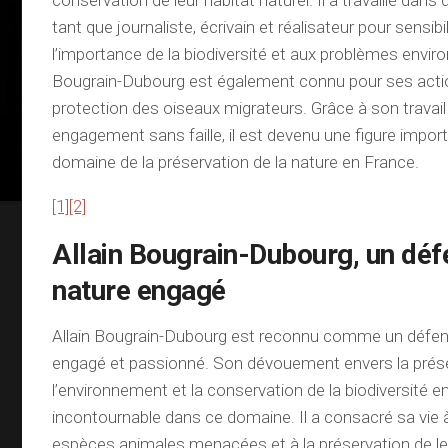
conservation de leur habitat naturel. Il a travaillé dans
tant que journaliste, écrivain et réalisateur pour sensibil
l’importance de la biodiversité et aux problèmes envir
Bougrain-Dubourg est également connu pour ses actio
protection des oiseaux migrateurs. Grâce à son travai
engagement sans faille, il est devenu une figure impor
domaine de la préservation de la nature en France.
[1]
[2]
Allain Bougrain-Dubourg, un déf
nature engagé
Allain Bougrain-Dubourg est reconnu comme un défens
engagé et passionné. Son dévouement envers la prés
l’environnement et la conservation de la biodiversité en
incontournable dans ce domaine. Il a consacré sa vie à
espèces animales menacées et à la préservation de leu