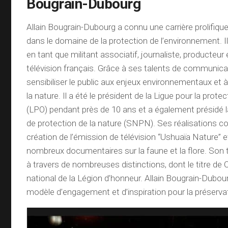
Bougrain-Dubourg
Allain Bougrain-Dubourg a connu une carrière prolifiq
dans le domaine de la protection de l’environnement. Il
en tant que militant associatif, journaliste, producteur 
télévision français. Grâce à ses talents de communicate
sensibiliser le public aux enjeux environnementaux et à
la nature. Il a été le président de la Ligue pour la prot
(LPO) pendant près de 10 ans et a également présidé l
de protection de la nature (SNPN). Ses réalisations 
création de l’émission de télévision “Ushuaïa Nature” e
nombreux documentaires sur la faune et la flore. Son t
à travers de nombreuses distinctions, dont le titre de C
national de la Légion d’honneur. Allain Bougrain-Dubou
modèle d’engagement et d’inspiration pour la préservati