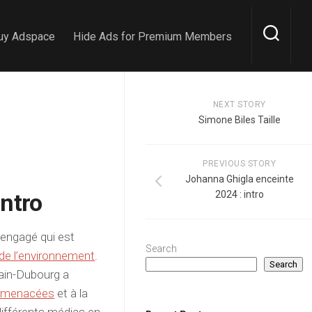
uy Adspace
Hide Ads for Premium Members
NEXT STORY
Simone Biles Taille
PREVIOUS STORY
Johanna Ghigla enceinte
Intro
2024 : intro
engagé qui est
Search
 de l’environnement
.
Search
grain-Dubourg a
s menacées
et à la