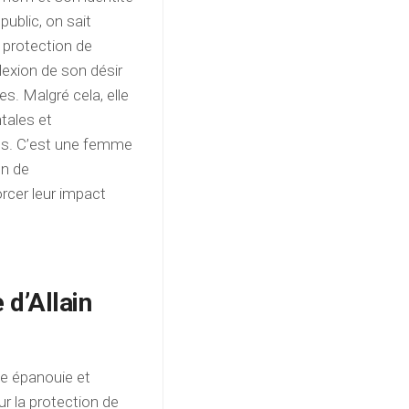
ublic, on sait
 protection de
lexion de son désir
s. Malgré cela, elle
tales et
s. C’est une femme
on de
orcer leur impact
 d’Allain
ée épanouie et
ur la protection de