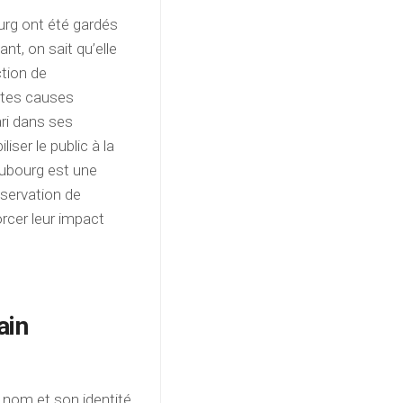
ourg ont été gardés
nt, on sait qu’elle
ction de
entes causes
ri dans ses
iser le public à la
Dubourg est une
servation de
orcer leur impact
ain
 nom et son identité