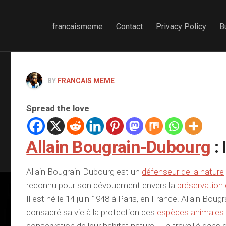
francaismeme
Contact
Privacy Policy
B
BY
FRANCAIS MEME
Spread the love
Allain Bougrain-Dubourg
: 
Allain Bougrain-Dubourg est un
défenseur de la nature
reconnu pour son dévouement envers la
préservation
Il est né le 14 juin 1948 à Paris, en France. Allain Bou
consacré sa vie à la protection des
espèces animale