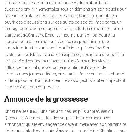
causes sociales. Son œuvre « J’aime Hydro » aborde des
questions environnementales, tout en démontrant son souci pour
l’avenir de la planète. À travers ses rôles, Christine contribue à
ouvrir des discussions sur des sujets de société importants, un
témoignage de son engagement envers le théâtre comme forme
d’art engagé.Christine Beaulieu incarne, par son parcours, la
passion et la détermination nécessaires pour laisser une
empreinte durable sur la scène artistique québécoise. Son
évolution, de débutante à icône respectée, souligne à quel point la
créativité et l’engagement peuvent transformer des vies et
influencer une culture. Sa carrière continue d’inspirer de
nombreuses jeunes artistes, prouvant qu’avec du travail acharné
et de la passion, l’on peut atteindre ses objectifs tout en impactant
la société de manière positive.
Annonce de la grossesse
Christine Beaulieu, l’une des actrices les plus appréciées du
Québec, a récemment fait des vagues dans les médias en
annonçant qu’elle envisageait de devenir mère avec son partenaire
de longue date, Roy Dupuis. Âgée de la quarantaine, Christine a pris