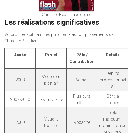
Christine Beaulieu enceinte
Les réalisations significatives
Voici un récapitulatif des principaux accomplissements de
Christine Beaulieu :
Année
Projet
Rôle /
Détails
Contribution
Débuts
Molière en
2003
Actrice
professionnel
plein air
s.
Plusieurs
Série à
2007-2010
Les Tricheurs
rôles
succès.
Rôle
Maudite
marquant,
2009
Roxanne
Poutine
nomination au
prix Jutra.