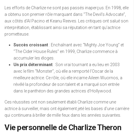
Les efforts de Charlize ne sont pas passés inaperçus. En 1998, elle
a obtenu son premier rôle marquant dans “The Devil’s Advocate”,
aux côtés d’Al Pacino et Keanu Reeves. Les critiques ont salué son
interprétation, établissant ainsi sa réputation en tant qu’actrice
prometteuse.
Succès croissant
: Enchaînant avec “Mighty Joe Young” et
“The Cider House Rules” en 1999, Charlize commence à
accumuler les éloges.
Un prix déterminant
: Son vrai tournant a eu lieu en 2003
avec le film “Monster”, où elle a remporté l’Oscar de la
meilleure actrice. Ce rôle, où elle incarne Aileen Wuornos, a
révélé la profondeur de son talent et a marqué son entrée
dans le panthéon des grandes actrices d’Hollywood.
Ces réussites ont non seulement établi Charlize comme une
actrice à surveiller, mais ont également jeté les bases d’une carrière
qui continuera à briller de mille feux dans les années suivantes.
Vie personnelle de Charlize Theron