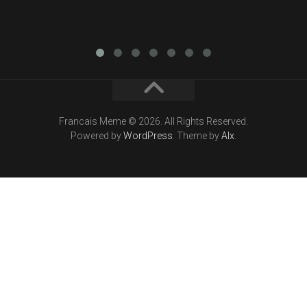
Francais Meme © 2026. All Rights Reserved.
Powered by
WordPress
. Theme by
Alx
.