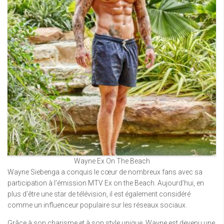
Wayne Ex On The Beach
Wayne Siebenga a conquis le cœur de nombreux fans avec sa
participation à l’émission MTV Ex on the Beach. Aujourd’hui, en
plus d’être une star de télévision, il est également considéré
comme un influenceur populaire sur les réseaux sociaux.
Grâce à son charisme et à son style unique, Wayne est devenu une