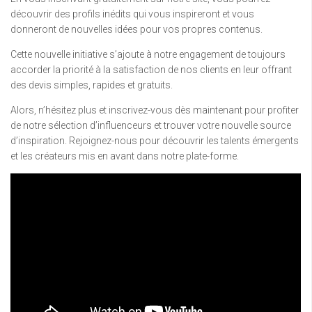
découvrir des profils inédits qui vous inspireront et vous
donneront de nouvelles idées pour vos propres contenus.
Cette nouvelle initiative s’ajoute à notre engagement de toujours
accorder la priorité à la satisfaction de nos clients en leur offrant
des devis simples, rapides et gratuits.
Alors, n’hésitez plus et inscrivez-vous dès maintenant pour profiter
de notre sélection d’influenceurs et trouver votre nouvelle source
d’inspiration. Rejoignez-nous pour découvrir les talents émergents
et les créateurs mis en avant dans notre plate-forme.