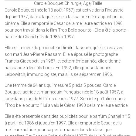
Carole Bouquet Chirurgie, Age, Taille
Carole Bouquet (née le 18 août 1957) est active dans l’industrie
depuis 1977, date à laquelle elle a fait sa première apparition au
cinéma. Elle a remporté le César de la meilleure actrice en 1990
pour son travail dans le film Trop Belle pour toi. Elle a été la porte-
parole de Chanel n°5 de 1986 à 1997.
Elle est la mère du producteur Dimitri Rassam, qu’elle a eu avec
son mari Jean-Pierre Rassam. Elle a épousé le photographe
Francis Giacobetti en 1987, et cette même année, elle a donné
naissance à leur fils Louis. En 1992, elle épouse Jacques
Leibowitch, immunologiste, mais ils se séparent en 1996.
Une femme de 64 ans qui mesure 5 pieds 5 pouces. Carole
Bouquet, actrice et mannequin française née le 18 août 1957, a
joué dans plus de 60 films depuis 1977. Son interprétation dans
“Trop belle pour toi” lui a valu le César 1990 de la meilleure actrice.
Elle a été présentée dans des publicités pour le parfum Chanel n ° 5
à partir de 1986 et jusqu’en 1997. Elle a remporté le César de la
meilleure actrice pour sa performance dans le classique