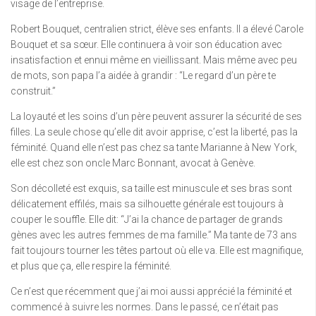
visage de l’entreprise.
Robert Bouquet, centralien strict, élève ses enfants. Il a élevé Carole
Bouquet et sa sœur. Elle continuera à voir son éducation avec
insatisfaction et ennui même en vieillissant. Mais même avec peu
de mots, son papa l’a aidée à grandir : “Le regard d’un père te
construit.”
La loyauté et les soins d’un père peuvent assurer la sécurité de ses
filles. La seule chose qu’elle dit avoir apprise, c’est la liberté, pas la
féminité. Quand elle n’est pas chez sa tante Marianne à New York,
elle est chez son oncle Marc Bonnant, avocat à Genève.
Son décolleté est exquis, sa taille est minuscule et ses bras sont
délicatement effilés, mais sa silhouette générale est toujours à
couper le souffle. Elle dit: “J’ai la chance de partager de grands
gènes avec les autres femmes de ma famille.” Ma tante de 73 ans
fait toujours tourner les têtes partout où elle va. Elle est magnifique,
et plus que ça, elle respire la féminité.
Ce n’est que récemment que j’ai moi aussi apprécié la féminité et
commencé à suivre les normes. Dans le passé, ce n’était pas