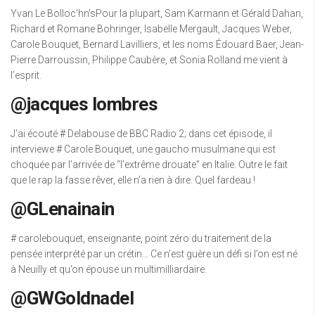
Yvan Le Bolloc’hn’sPour la plupart, Sam Karmann et Gérald Dahan,
Richard et Romane Bohringer, Isabelle Mergault, Jacques Weber,
Carole Bouquet, Bernard Lavilliers, et les noms Édouard Baer, ​​Jean-
Pierre Darroussin, Philippe Caubère, et Sonia Rolland me vient à
l’esprit.
@jacques lombres
J’ai écouté # Delabouse de BBC Radio 2; dans cet épisode, il
interviewe # Carole Bouquet, une gaucho musulmane qui est
choquée par l’arrivée de “l’extrême drouate” en Italie. Outre le fait
que le rap la fasse rêver, elle n’a rien à dire. Quel fardeau !
@GLenainain
# carolebouquet, enseignante, point zéro du traitement de la
pensée interprété par un crétin… Ce n’est guère un défi si l’on est né
à Neuilly et qu’on épouse un multimilliardaire.
@GWGoldnadel