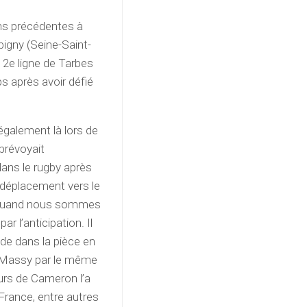
ons précédentes à
bigny (Seine-Saint-
 2e ligne de Tarbes
s après avoir défié
également là lors de
 prévoyait
dans le rugby après
le déplacement vers le
e. Quand nous sommes
r l’anticipation. Il
nde dans la pièce en
 à Massy par le même
urs de Cameron l’a
 France, entre autres