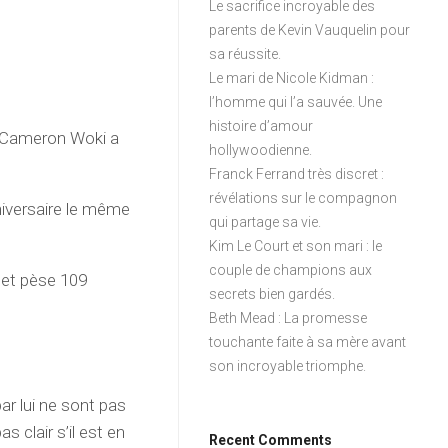
Le sacrifice incroyable des
parents de Kevin Vauquelin pour
sa réussite.
Le mari de Nicole Kidman :
l’homme qui l’a sauvée. Une
histoire d’amour
s. Cameron Woki a
hollywoodienne.
Franck Ferrand très discret :
révélations sur le compagnon
niversaire le même
qui partage sa vie.
Kim Le Court et son mari : le
couple de champions aux
s et pèse 109
secrets bien gardés.
Beth Mead : La promesse
touchante faite à sa mère avant
son incroyable triomphe.
r lui ne sont pas
s clair s’il est en
Recent Comments