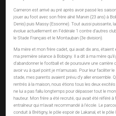
Cameron est arrivé au pré après avoir passé les sais
jouer au foot avec son frère aîné Marvin (23 ans) à Bo
Denis) puis Massy (Essonne). Tout aussi puissante, la
évolue actuellement en Fédérale 1 contre d’autres club
le Stade Français et le Montauban (3e division).
Ma mère et mon frère cadet, qui avait dix ans, étaient 
ma première séance à Bobigny. Il a dit à ma mère qu’il
d’abandonner le football et de poursuivre une carrière 
avoir vu à quel point je m’amusais. Pour leur faciliter 
stade, mes parents avaient prévu d’y aller ensembl
rentrés à la maison, nous étions tous les deux excités pa
ne lui a pas fallu longtemps pour dépasser tout le mo
hauteur. Mon frère a été recruté, qui avait été référé
entraîneur qui m’avait recommandé à l’école. Le parco
conduit à Brétigny, le pôle espoir de Lakanal, et le pôle