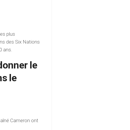
les plus
ns des Six Nations
0 ans.
ndonner le
ns le
e aîné Cameron ont