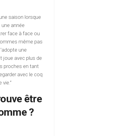
une saison lorsque
t une année
rer face à face ou
ne sommes même pas
 j’adopte une
et joue avec plus de
s proches en tant
 regarder avec le coq
 vie.”
trouve être
homme ?