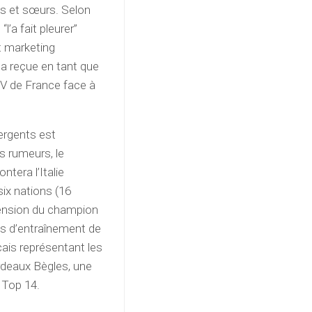
res et sœurs. Selon
l’a fait pleurer”
et marketing
l a reçue en tant que
 XV de France face à
ergents est
s rumeurs, le
ntera l’Italie
ix nations (16
cension du champion
ns d’entraînement de
çais représentant les
ordeaux Bègles, une
e Top 14.