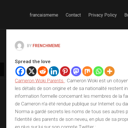
francaismeme
Contact
Privacy Policy
B
BY
FRENCHMEME
Spread the love
Cameron Woki Parents
: Cameron Woki est un citoyen 
les détails de son origine et de sa nationalité restent
information formelle concernant les membres de la fam
de Cameron n’a été rendue publique sur Internet ou da
Norma a gardé secrets les noms de tous ses autres p
l’identité des parents de son neveu, en plus de sa prop
en plus sur lui sur son compte Twitter :