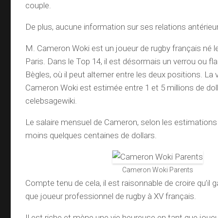
couple.
De plus, aucune information sur ses relations antérieu
M. Cameron Woki est un joueur de rugby français né 
Paris. Dans le Top 14, il est désormais un verrou ou f
Bègles, où il peut alterner entre les deux positions. La 
Cameron Woki est estimée entre 1 et 5 millions de doll
celebsagewiki.
Le salaire mensuel de Cameron, selon les estimations 
moins quelques centaines de dollars.
Cameron Woki Parents
Compte tenu de cela, il est raisonnable de croire qu’il 
que joueur professionnel de rugby à XV français.
Il est riche et mène une vie heureuse en tant que joue