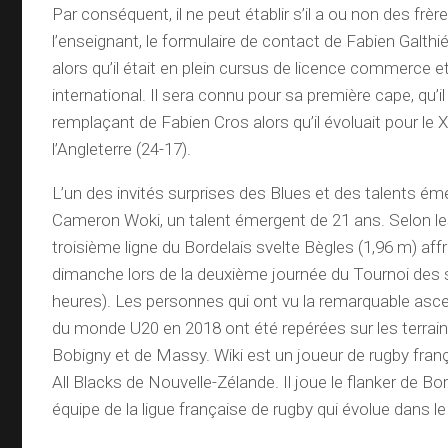
Par conséquent, il ne peut établir s’il a ou non des frè
l’enseignant, le formulaire de contact de Fabien Galthié “
alors qu’il était en plein cursus de licence commerce 
international. Il sera connu pour sa première cape, qu’i
remplaçant de Fabien Cros alors qu’il évoluait pour le
l’Angleterre (24-17).
L’un des invités surprises des Blues et des talents ém
Cameron Woki, un talent émergent de 21 ans. Selon le
troisième ligne du Bordelais svelte Bègles (1,96 m) affro
dimanche lors de la deuxième journée du Tournoi des s
heures). Les personnes qui ont vu la remarquable as
du monde U20 en 2018 ont été repérées sur les terrai
Bobigny et de Massy. Wiki est un joueur de rugby fran
All Blacks de Nouvelle-Zélande. Il joue le flanker de B
équipe de la ligue française de rugby qui évolue dans l