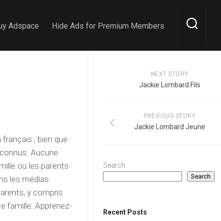
uy Adspace
Hide Ads for Premium Members
NEXT STORY
Jackie Lombard Fils
PREVIOUS STORY
Jackie Lombard Jeune
français ; bien que
 inconnus. Aucune
ille ou les parents
Search
Search
ns les médias.
arents, y compris
re famille. Apprenez-
Recent Posts