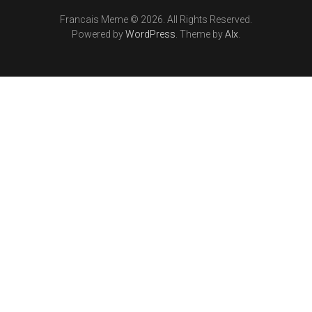
Francais Meme © 2026. All Rights Reserved.
Powered by
WordPress
. Theme by
Alx
.