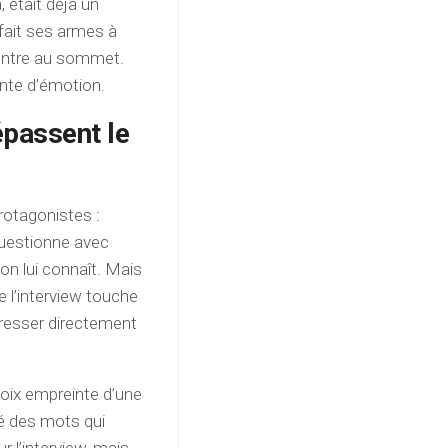
 était déjà un
 fait ses armes à
contre au sommet.
ante d’émotion.
passent le
protagonistes :
questionne avec
on lui connaît. Mais
ue l’interview touche
adresser directement
voix empreinte d’une
é des mots qui