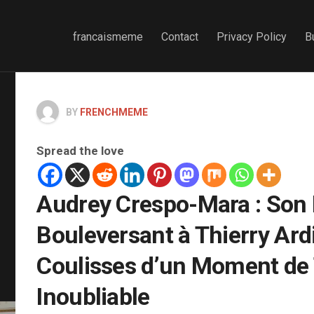
francaismeme
Contact
Privacy Policy
B
BY
FRENCHMEME
Spread the love
Audrey Crespo-Mara : Son
Bouleversant à Thierry Ardi
Coulisses d’un Moment de 
Inoubliable