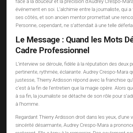
face à la douceur et la précision d’Audrey Crespo-Mara,
événement en soi. L’alchimie entre la journaliste, qui a
ses côtés, et son ancien mentor promettait une ren
Personne, cependant, ne s’attendait à une telle déferl
Le Message : Quand les Mots Dé
Cadre Professionnel
L’interview se déroule, fidèle à la réputation des deux 
pertinente, rythmée, éclairante. Audrey Crespo-Mara 
justesse, Thierry Ardisson répond avec la franchise qu’
c’est à la fin de l’entretien que la magie opère. Alors q
à sa fin, la journaliste se détache de son rôle pour s’
à l’homme.
Regardant Thierry Ardisson droit dans les yeux, d’une 
sincérité désarmante, Audrey Crespo-Mara a prononc