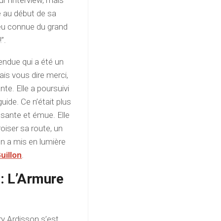
r l’interview, mais
ée au début de sa
 peu connue du grand
”.
endue qui a été un
ais vous dire merci,
te. Elle a poursuivi
guide. Ce n’était plus
issante et émue. Elle
roiser sa route, un
n a mis en lumière
uillon
.
 : L’Armure
ry Ardisson s’est