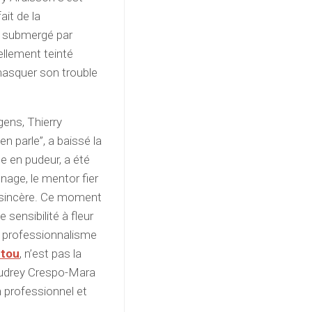
ait de la
t submergé par
ellement teinté
 masquer son trouble
gens, Thierry
n parle”, a baissé la
e en pudeur, a été
nnage, le mentor fier
n sincère. Ce moment
sensibilité à fleur
e professionnalisme
utou
, n’est pas la
 Audrey Crespo-Mara
n professionnel et