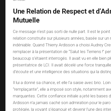
Une Relation de Respect et d’Ad
Mutuelle
Ce message n’est pas sorti de nulle part. Il est le poin
relation construite sur plusieurs années, basée sur un
indéniable. Quand Thierry Ardisson a choisi Audrey Cr
remplacer à la présentation de “Salut les Terriens !” 
beaucoup s’étaient interrogés. Il avait vu en elle bien 
présentatrice de LCI. Il avait décelé une force tranquill
d’écoute et une intelligence des situations qui la distin
Il lui a donné sa chance, et elle l’a saisie avec brio. Loi
“remplaçante”, elle a imposé son style, notamment av
marquantes. Cette confiance initiale a jeté les bases d
Ardisson n’a jamais caché son admiration pour le par
protégée, la voyant s’épanouir et devenir l’une des int