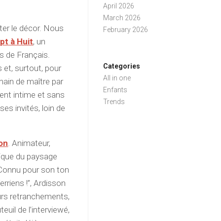
April 2026
March 2026
nter le décor. Nous
February 2026
pt à Huit
, un
s de Français.
Categories
et, surtout, pour
All in one
main de maître par
Enfants
ent intime et sans
Trends
ses invités, loin de
on
. Animateur,
tique du paysage
 Connu pour son ton
rriens !”, Ardisson
eurs retranchements,
euil de l’interviewé,