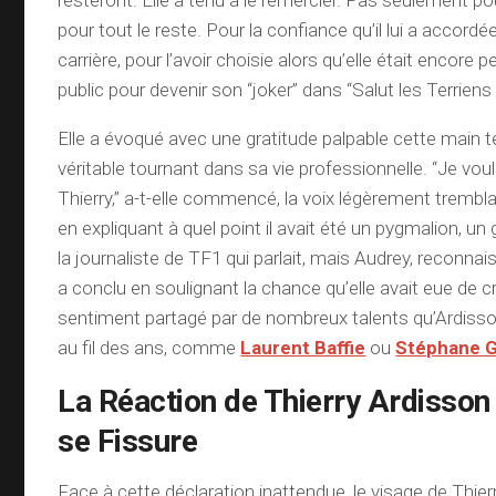
resteront. Elle a tenu à le remercier. Pas seulement pou
pour tout le reste. Pour la confiance qu’il lui a accord
carrière, pour l’avoir choisie alors qu’elle était encore
public pour devenir son “joker” dans “Salut les Terriens !
Elle a évoqué avec une gratitude palpable cette main t
véritable tournant dans sa vie professionnelle. “Je voul
Thierry,” a-t-elle commencé, la voix légèrement tremblan
en expliquant à quel point il avait été un pygmalion, un 
la journaliste de TF1 qui parlait, mais Audrey, reconna
a conclu en soulignant la chance qu’elle avait eue de c
sentiment partagé par de nombreux talents qu’Ardisso
au fil des ans, comme
Laurent Baffie
ou
Stéphane G
La Réaction de Thierry Ardisson
se Fissure
Face à cette déclaration inattendue, le visage de Thier