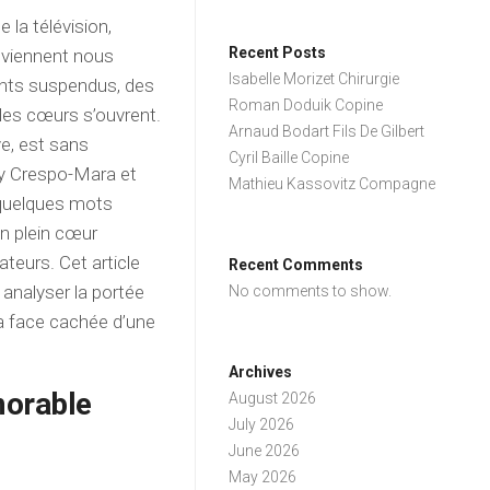
 la télévision,
Recent Posts
 viennent nous
Isabelle Morizet Chirurgie
tants suspendus, des
Roman Doduik Copine
les cœurs s’ouvrent.
Arnaud Bodart Fils De Gilbert
e, est sans
Cyril Baille Copine
ey Crespo-Mara et
Mathieu Kassovitz Compagne
 quelques mots
en plein cœur
ateurs. Cet article
Recent Comments
analyser la portée
No comments to show.
la face cachée d’une
Archives
morable
August 2026
July 2026
June 2026
May 2026