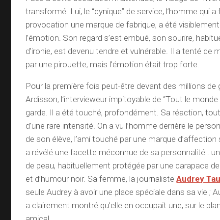
transformé. Lui, le “cynique” de service, l’homme qui a f
provocation une marque de fabrique, a été visiblemen
l’émotion. Son regard s’est embué, son sourire, habitu
d’ironie, est devenu tendre et vulnérable. Il a tenté de
par une pirouette, mais l’émotion était trop forte.
Pour la première fois peut-être devant des millions de 
Ardisson, l’intervieweur impitoyable de “Tout le monde e
garde. Il a été touché, profondément. Sa réaction, tout
d’une rare intensité. On a vu l’homme derrière le perso
de son élève, l’ami touché par une marque d’affectio
a révélé une facette méconnue de sa personnalité : une 
de peau, habituellement protégée par une carapace d
et d’humour noir. Sa femme, la journaliste
Audrey Ta
seule Audrey à avoir une place spéciale dans sa vie ;
a clairement montré qu’elle en occupait une, sur le pla
amical.