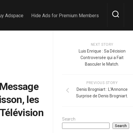
uy Adspace
Hide Ads for Premium Members
NEXT STORY
Luis Enrique : Sa Décision
Controversée qui a Fait
Basculer le Match.
 Message
PREVIOUS STORY
Denis Brogniart : L’Annonce
sson, les
Surprise de Denis Brogniart.
Télévision
Search
Search