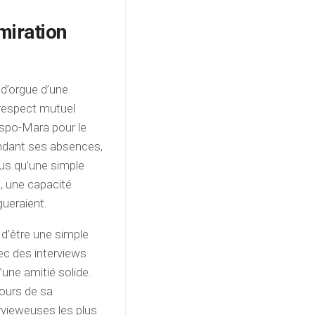
miration
t d’orgue d’une
 respect mutuel
espo-Mara pour le
pendant ses absences,
plus qu’une simple
e, une capacité
gueraient.
n d’être une simple
ec des interviews
’une amitié solide.
cours de sa
ervieweuses les plus