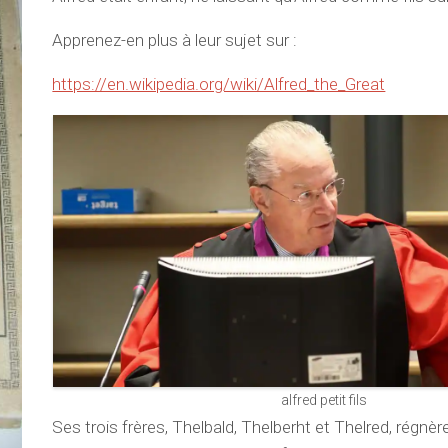
Apprenez-en plus à leur sujet sur :
https://en.wikipedia.org/wiki/Alfred_the_Great
alfred petit fils
Ses trois frères, Thelbald, Thelberht et Thelred, régn