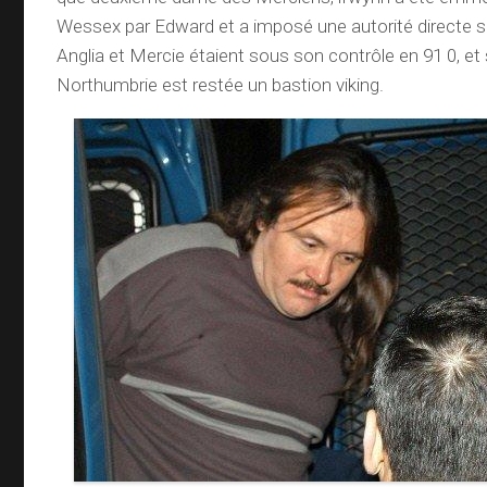
Wessex par Edward et a imposé une autorité directe s
Anglia et Mercie étaient sous son contrôle en 91 0, et 
Northumbrie est restée un bastion viking.