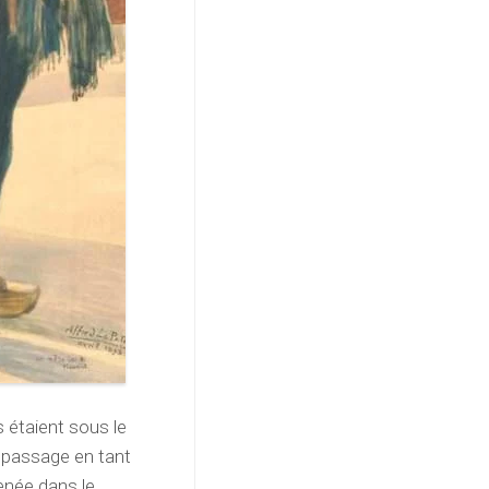
s étaient sous le
 passage en tant
née dans le