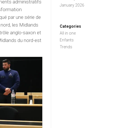
ements administratifs
January 2026
nsformation
qué par une série de
u nord, les Midlands
Categories
ntrôle anglo-saxon et
All in one
 Midlands du nord-est
Enfants
Trends