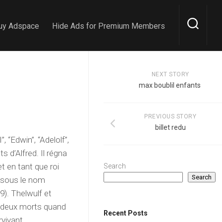
uy Adspace
Hide Ads for Premium Members
NEXT STORY
max boublil enfants
PREVIOUS STORY
billet redu
”, “Edwin”, “Adelolf”,
s d’Alfred. Il régna
t en tant que roi
Search
Search
9 sous le nom
49). Thelwulf et
us deux morts quand
Recent Posts
rvivant.