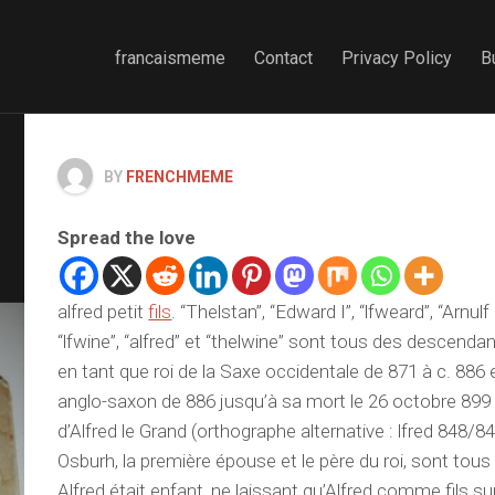
francaismeme
Contact
Privacy Policy
B
BY
FRENCHMEME
Spread the love
alfred petit
fils
. “Thelstan”, “Edward I”, “lfweard”, “Arnulf I
“lfwine”, “alfred” et “thelwine” sont tous des descendant
en tant que roi de la Saxe occidentale de 871 à c. 886 e
anglo-saxon de 886 jusqu’à sa mort le 26 octobre 89
d’Alfred le Grand (orthographe alternative : lfred 848/8
Osburh, la première épouse et le père du roi, sont to
Alfred était enfant, ne laissant qu’Alfred comme fils su