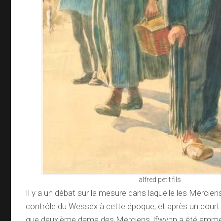
alfred petit fils
Il y a un débat sur la mesure dans laquelle les Mercien
contrôle du Wessex à cette époque, et après un court
que deuxième dame des Merciens, lfwynn a été emme