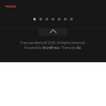
TRENDS
Francais Meme © 2026. All Rights Reserved.
Powered by
WordPress
. Theme by
Alx
.