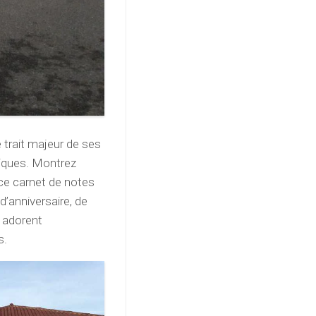
e trait majeur de ses
ssiques. Montrez
c ce carnet de notes
d’anniversaire, de
i adorent
s.