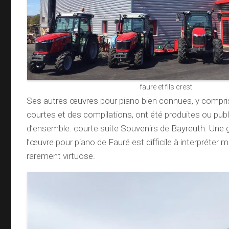
faure et fils crest
Ses autres œuvres pour piano bien connues, y compri
courtes et des compilations, ont été produites ou pu
d’ensemble. courte suite Souvenirs de Bayreuth. Une g
l’œuvre pour piano de Fauré est difficile à interpréter 
rarement virtuose.