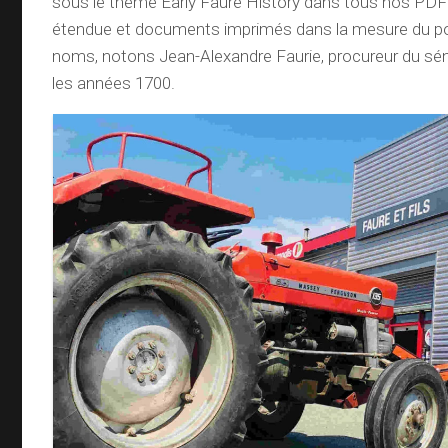
sous le thème Early Faure History dans tous nos PDF 
étendue et documents imprimés dans la mesure du pos
noms, notons Jean-Alexandre Faurie, procureur du sé
les années 1700.