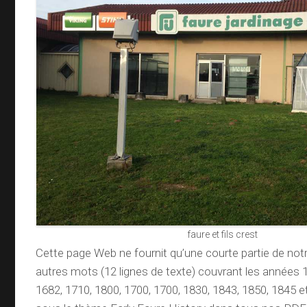
faure et fils crest
Cette page Web ne fournit qu’une courte partie de not
autres mots (12 lignes de texte) couvrant les années 
1682, 1710, 1800, 1700, 1700, 1830, 1843, 1850, 1845 e