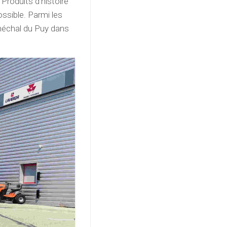
Produits d’histoire
sible. Parmi les
néchal du Puy dans