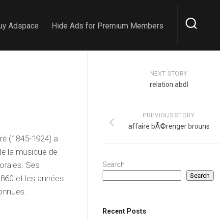
uy Adspace
Hide Ads for Premium Members
NEXT STORY
relation abdl
PREVIOUS STORY
affaire bÃ©renger brouns
ré (1845-1924) a
de la musique de
orales. Ses
Search
Search
1860 et les années
connues.
Recent Posts