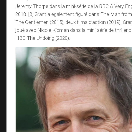
Jeremy Thorpe dans la mini-série de la BBC A Very En
2018. [8] Grant a également figuré dans The Man from 
The Gentlemen (2015), deux films d’action (2019). Gr
joué avec Nicole Kidman dans la mini-série de thriller
HBO The Undoing (2020).