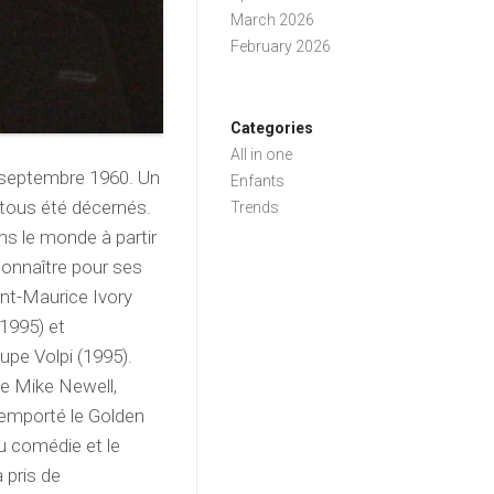
March 2026
February 2026
Categories
All in one
 septembre 1960. Un
Enfants
 tous été décernés.
Trends
ans le monde à partir
t connaître pour ses
nt-Maurice Ivory
(1995) et
oupe Volpi (1995).
de Mike Newell,
remporté le Golden
u comédie et le
 pris de