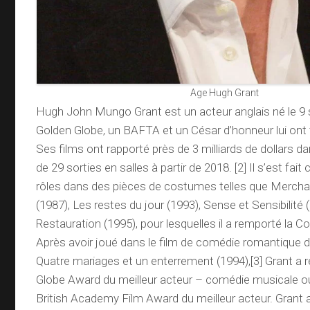
Age Hugh Grant
Hugh John Mungo Grant est un acteur anglais né le 9
Golden Globe, un BAFTA et un César d’honneur lui ont
Ses films ont rapporté près de 3 milliards de dollars d
de 29 sorties en salles à partir de 2018. [2] Il s’est fai
rôles dans des pièces de costumes telles que Mercha
(1987), Les restes du jour (1993), Sense et Sensibilité 
Restauration (1995), pour lesquelles il a remporté la C
Après avoir joué dans le film de comédie romantique 
Quatre mariages et un enterrement (1994),[3] Grant a 
Globe Award du meilleur acteur – comédie musicale o
British Academy Film Award du meilleur acteur. Grant a