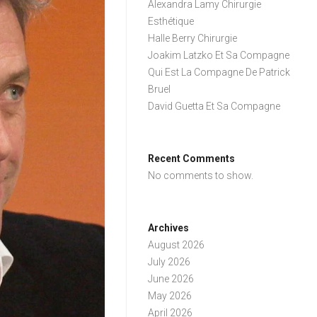
Alexandra Lamy Chirurgie
Esthétique
Halle Berry Chirurgie
Joakim Latzko Et Sa Compagne
Qui Est La Compagne De Patrick
Bruel
David Guetta Et Sa Compagne
Recent Comments
No comments to show.
Archives
August 2026
July 2026
June 2026
May 2026
April 2026