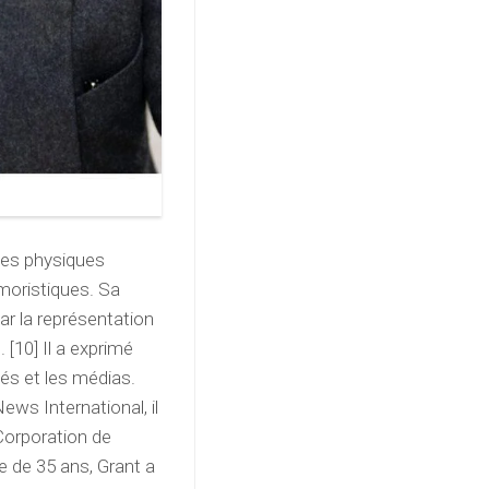
tes physiques
umoristiques. Sa
ar la représentation
 [10] Il a exprimé
tés et les médias.
ews International, il
Corporation de
e de 35 ans, Grant a