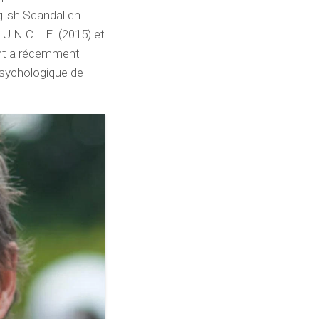
glish Scandal en
U.N.C.L.E. (2015) et
ant a récemment
 psychologique de