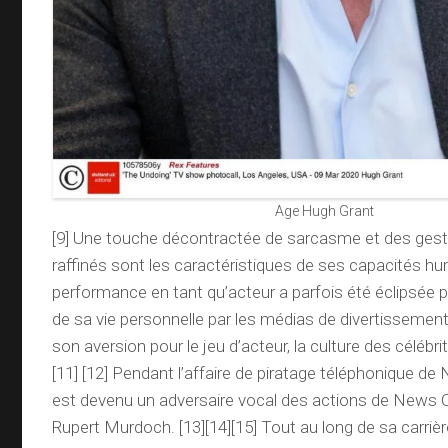
Age Hugh Grant
[9] Une touche décontractée de sarcasme et des ges
raffinés sont les caractéristiques de ses capacités h
performance en tant qu’acteur a parfois été éclipsée p
de sa vie personnelle par les médias de divertissement.
son aversion pour le jeu d’acteur, la culture des célébri
[11] [12] Pendant l’affaire de piratage téléphonique de N
est devenu un adversaire vocal des actions de News 
Rupert Murdoch. [13][14][15] Tout au long de sa carrièr