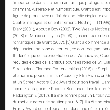
l’importance dans le cinéma en tant que protagoniste
charmant, vulnérable et humoristique. Grant s’est i
figure de proue avec un flair de comédie cinglante ave
Quatre mariages et un enterrement. Notting Hill (1999)
Diary (2001), About a Boy (2002), Two Weeks Notice (
(2003) et Music and Lyrics (2003) figuraient parmi les
romantiques de Grant (2007). [5] Grant a commencé à 
dépassaient sa zone de confort, en commençant par di
thriller épique de science-fiction des Wachowski, Cloud 
reçu des éloges de la critique pour ses rôles de St. Clai
Streep dans Florence Foster Jenkins (2016) de Stephe
été nominé pour un British Academy Film Award, un 
et un Screen Actors Guild Award pour son travail. L’ann
incarne l’antagoniste Phoenix Buchanan dans la coméd
Paddington 2 (2017). Il a été nominé pour un British
du meilleur acteur de soutien pour [6][7]. Il a été nom
Emmy Award du meilleur acteur dans une série limitée