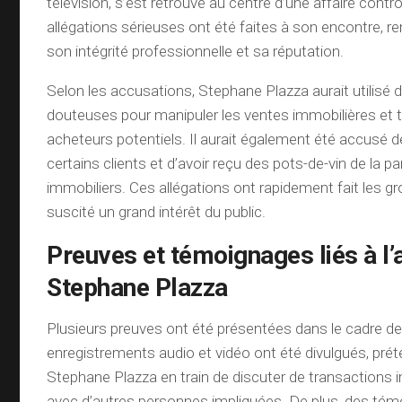
télévision, s’est retrouvé au centre d’une affaire cont
allégations sérieuses ont été faites à son encontre, 
son intégrité professionnelle et sa réputation.
Selon les accusations, Stephane Plazza aurait utilis
douteuses pour manipuler les ventes immobilières et 
acheteurs potentiels. Il aurait également été accusé d
certains clients et d’avoir reçu des pots-de-vin de la 
immobiliers. Ces allégations ont rapidement fait les gro
suscité un grand intérêt du public.
Preuves et témoignages liés à l’a
Stephane Plazza
Plusieurs preuves ont été présentées dans le cadre de
enregistrements audio et vidéo ont été divulgués, pr
Stephane Plazza en train de discuter de transactions i
avec d’autres personnes impliquées. De plus, des tém