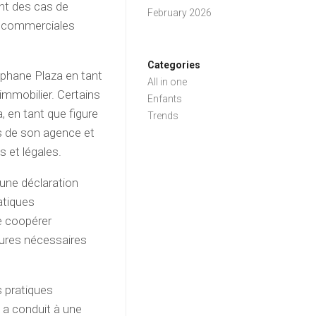
ant des cas de
February 2026
s commerciales
Categories
éphane Plaza en tant
All in one
immobilier. Certains
Enfants
, en tant que figure
Trends
ues de son agence et
s et légales.
 une déclaration
atiques
e coopérer
sures nécessaires
s pratiques
 a conduit à une