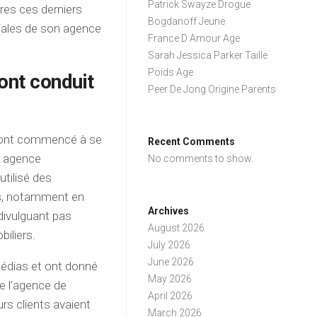
Patrick Swayze Drogue
itres ces derniers
Bogdanoff Jeune
iales de son agence
France D Amour Age
Sarah Jessica Parker Taille
Poids Age
ont conduit
Peer De Jong Origine Parents
s ont commencé à se
Recent Comments
n agence
No comments to show.
utilisé des
s, notamment en
Archives
 divulguant pas
August 2026
biliers.
July 2026
June 2026
médias et ont donné
May 2026
de l’agence de
April 2026
rs clients avaient
March 2026