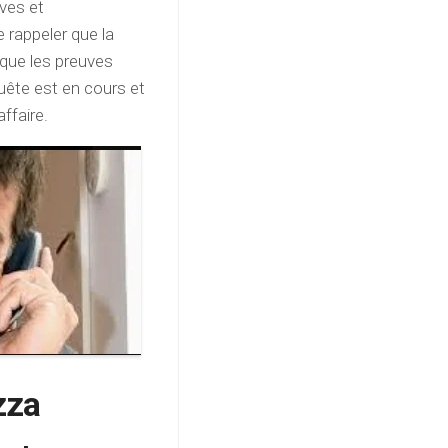
aves et
 rappeler que la
 que les preuves
uête est en cours et
ffaire.
zza