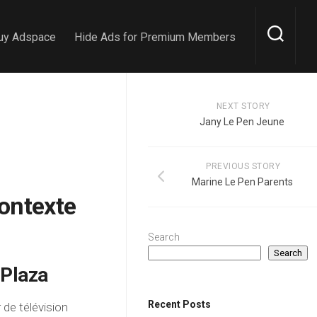
uy Adspace
Hide Ads for Premium Members
NEXT STORY
Jany Le Pen Jeune
PREVIOUS STORY
Marine Le Pen Parents
Contexte
Search
Search
 Plaza
Recent Posts
 de télévision