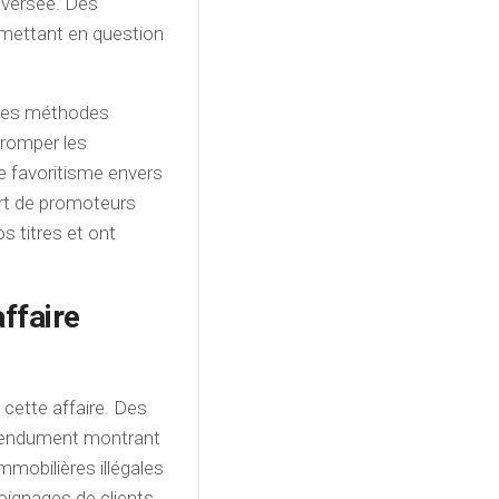
roversée. Des
remettant en question
é des méthodes
tromper les
e favoritisme envers
part de promoteurs
s titres et ont
ffaire
 cette affaire. Des
étendument montrant
mmobilières illégales
oignages de clients