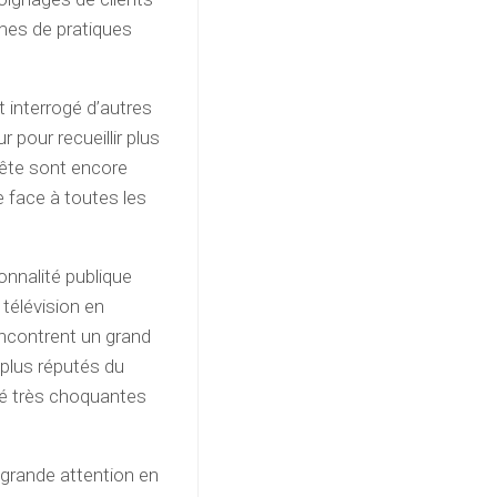
imes de pratiques
t interrogé d’autres
 pour recueillir plus
uête sont encore
 face à toutes les
onnalité publique
 télévision en
encontrent un grand
 plus réputés du
été très choquantes
 grande attention en