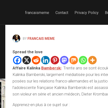
francaismeme
Contact
Privacy Policy
B
BY
FRANCAIS MEME
Spread the love
Affaire Kalinka
Bambersk
i
: Trente ans se sont écoulé
Kalinka Bamberski, largement médiatisée pour les inter
posées sur les relations franco-allemandes et la justice
l’adolescente française Kalinka Bamberski est assass
son violeur en série et ancien médecin, Dieter Kromba
Apprenez-en plus à ce sujet sur :