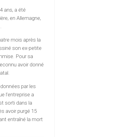
4 ans, a été
ière, en Allemagne,
.
uatre mois après la
ssiné son ex-petite
ommise. Pour sa
 reconnu avoir donné
atal.
ndonnées par les
e l’entreprise a
t sorti dans la
ès avoir purgé 15
ant entraîné la mort