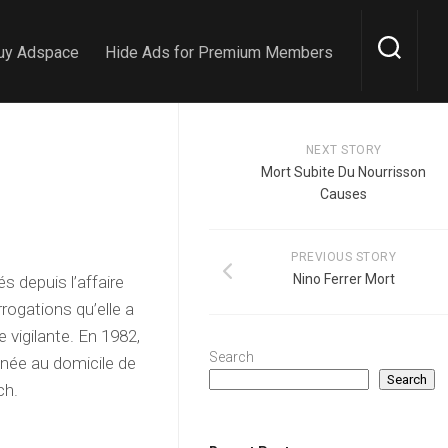
uy Adspace
Hide Ads for Premium Members
NEXT STORY
Mort Subite Du Nourrisson
Causes
PREVIOUS STORY
Nino Ferrer Mort
s depuis l’affaire
rogations qu’elle a
 vigilante. En 1982,
Search
inée au domicile de
Search
ch.