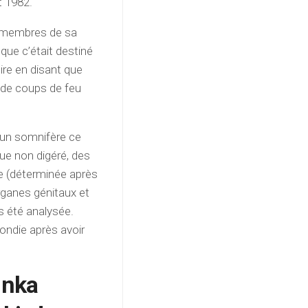
t 1982.
es membres de sa
 que c’était destiné
ire en disant que
ie de coups de feu
é un somnifère ce
ue non digéré, des
le (déterminée après
rganes génitaux et
s été analysée.
ondie après avoir
inka