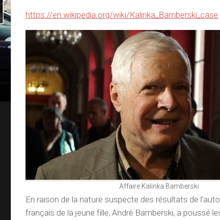
https://en.wikipedia.org/wiki/Kalinka_Bamberski_case
Affaire Kalinka Bamberski
En raison de la nature suspecte des résultats de l’auto
français de la jeune fille, André Bamberski, a poussé le