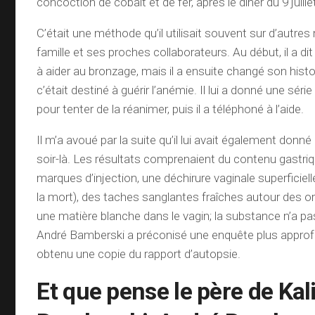
concoction de cobalt et de fer, après le dîner du 9 juille
C’était une méthode qu’il utilisait souvent sur d’autr
famille et ses proches collaborateurs. Au début, il a dit
à aider au bronzage, mais il a ensuite changé son histo
c’était destiné à guérir l’anémie. Il lui a donné une sér
pour tenter de la réanimer, puis il a téléphoné à l’aide.
Il m’a avoué par la suite qu’il lui avait également donn
soir-là. Les résultats comprenaient du contenu gastriq
marques d’injection, une déchirure vaginale superficiel
la mort), des taches sanglantes fraîches autour des o
une matière blanche dans le vagin; la substance n’a pa
André Bamberski a préconisé une enquête plus approf
obtenu une copie du rapport d’autopsie.
Et que pense le père de Kal