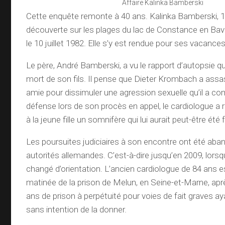
Affaire Kalinka Bamberski
Cette enquête remonte à 40 ans. Kalinka Bamberski, 1
découverte sur les plages du lac de Constance en Bav
le 10 juillet 1982. Elle s’y est rendue pour ses vacances
Le père, André Bamberski, a vu le rapport d’autopsie q
mort de son fils. Il pense que Dieter Krombach a assa
amie pour dissimuler une agression sexuelle qu’il a c
défense lors de son procès en appel, le cardiologue a
à la jeune fille un somnifère qui lui aurait peut-être été f
Les poursuites judiciaires à son encontre ont été aba
autorités allemandes. C’est-à-dire jusqu’en 2009, lorsqu
changé d’orientation. L’ancien cardiologue de 84 ans es
matinée de la prison de Melun, en Seine-et-Marne, apr
ans de prison à perpétuité pour voies de fait graves ay
sans intention de la donner.