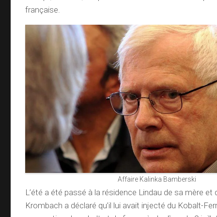
française.
Affaire Kalinka Bamberski
L’été a été passé à la résidence Lindau de sa mère et
Krombach a déclaré qu’il lui avait injecté du Kobalt-Ferr