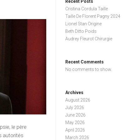
Recent Posts
Cristina Cordula Taille
Taille De Florent Pagny 2024
Lionel Stan Origine
Beth Ditto Poids
Audrey Fleurot Chirurgie
Recent Comments
No comments to show.
Archives
August 2026
July 2026
June 2026
May 2026
psie, le père
April 2026
s autorités
March 2026