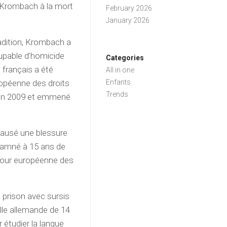
e Krombach à la mort
February 2026
January 2026
radition, Krombach a
upable d’homicide
Categories
 français a été
All in one
Enfants
ropéenne des droits
Trends
 en 2009 et emmené
causé une blessure
ndamné à 15 ans de
a Cour européenne des
 prison avec sursis
ille allemande de 14
 étudier la langue