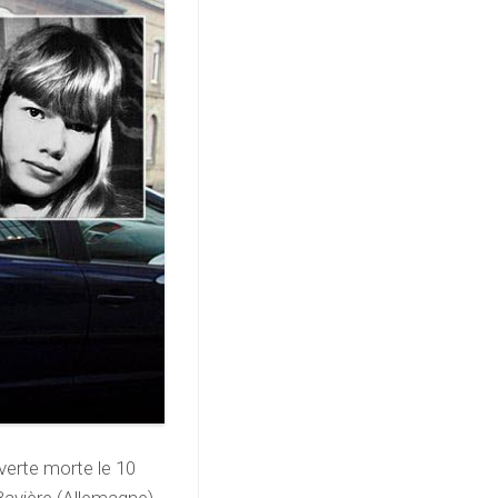
uverte morte le 10
Bavière (Allemagne),