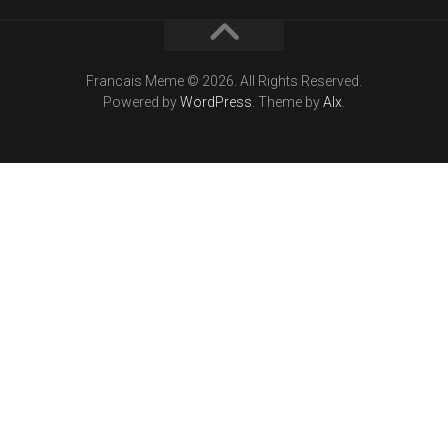
Francais Meme © 2026. All Rights Reserved.
Powered by
WordPress
. Theme by
Alx
.