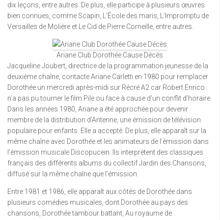
dix leçons, entre autres. De plus, elle participe à plusieurs œuvres
bien connues, comme Scapin, L’École des maris, L’Impromptu de
Versailles de Molière et Le Cid de Pierre Corneille, entre autres.
Ariane Club Dorothée Cause Décès
Jacqueline Joubert, directrice de la programmation jeunesse de la
deuxième chaîne, contacte Ariane Carletti en 1980 pour remplacer
Dorothée un mercredi après-midi sur Récré A2 car Robert Enrico
n’a pas pu tourner le film Pile ou face à cause d’un conflit d’horaire.
Dans les années 1980, Ariane a été approchée pour devenir
membre de la distribution d’Antenne, une émission de télévision
populaire pour enfants. Elle a accepté. De plus, elle apparaît sur la
même chaîne avec Dorothée et les animateurs de l’émission dans
l’émission musicale Discopucein. Ils interprètent des classiques
français des différents albums du collectif Jardin des Chansons,
diffusé sur la même chaîne que l’émission.
Entre 1981 et 1986, elle apparaît aux côtés de Dorothée dans
plusieurs comédies musicales, dont Dorothée au pays des
chansons, Dorothée tambour battant, Au royaume de