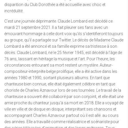
disparition du Club Dorothée a été accueillie avec choc et
incrédulité.
C’est une journée déprimante. Claude Lombard est décédé ce
mardi 21 septembre 2021. Il a fait pleurer ses fans avec un
émouvant hommage à celle dont voix qu’ils s’identifieront toujours
au groupe, qu’il a partagée sur Twitter. Le décès de Madame Claude
Lombard a été annoncé et sa famille exprime sa tristesse à son
décès. Claude Lombard, né le 25 février 1945, est décédé à l’âge de
76 ans, laissant en héritage la musique et l’art. Pour l’heure, les
circonstances entourant sa mort restent un mystère. Auteur-
compositeur-interprète belge prolifique, elle a été active dans les
années 1980 et 1990, sortant plusieurs albums. En tant que
chanteuse bien connue, elle était également célèbre en tant que
choriste de Charles Aznavour lors de ses tournées. Le travail de la
chanteuse a souvent été collaboré par son conjoint, et elle était une
amie proche du chanteur jusqu’à sa mort en 2018. Elle a voyagé de
ville en ville et de disque en disque, interprétant ses chansons et
accompagnant Charles Aznavour partout où il est allé. au cours
des années. Elle a travaillé comme réalisatrice et scénariste pour