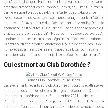
et il s’occupait de son “En ce moment, tout va bien pour moi.” Une
présence aux obsèques de François Corbier, en juillet 2018, était la
dernière apparition publique d’Ariane Carletti. Le producteur de
Dorothée Jean-Luc Azoulay a exprimé son chagrin sur les réseaux
sociaux après avoir appris du décès de Jean-Luc Azoulay. Dans sa
déclaration à 20 Minutes, il l’a qualifié d'”une personne adorable qui
était toujours pleine de plaisir”. “Nous sommes tous bouleversés”,
exprime-t-il ses sentiments. , on a également découvert qu’Ariane
Carletti souffrait g pendant longtemps. Nous espérions depuis de
nombreuses années qu’elle serait capable de lutter contre cette
maladie, mais malheureusement, elle est décédée en décembre.”
Qui est mort au Club Dorothée ?
Ariane Club Dorothée Cause Décès
Les événements récents au Club Dorothée ont surpris et attristé les
supporters du club. Des choses étranges se produisent. Claude
Lombard est décédé ce mardi 21 septembre 2021. Le décès de
Claude Lombard, décédé le 21 septembre 2021, à l’âge de 76 ans, a
été annoncé par sa famille sur sa page Facebook. La nouvelle de la