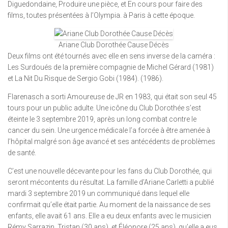
Diguedondaine, Produire une pièce, et En cours pour faire des
films, toutes présentées à l’Olympia. à Paris à cette époque.
Ariane Club Dorothée Cause Décès
Deux films ont été tournés avec elle en sens inverse de la caméra :
Les Surdoués de la première compagnie de Michel Gérard (1981)
et La Nit Du Risque de Sergio Gobi (1984). (1986).
Flarenasch a sorti Amoureuse de JR en 1983, qui était son seul 45
tours pour un public adulte. Une icône du Club Dorothée s’est
éteinte le 3 septembre 2019, après un long combat contre le
cancer du sein. Une urgence médicale l’a forcée à être amenée à
l’hôpital malgré son âge avancé et ses antécédents de problèmes
de santé.
C’est une nouvelle décevante pour les fans du Club Dorothée, qui
seront mécontents du résultat. La famille d’Ariane Carletti a publié
mardi 3 septembre 2019 un communiqué dans lequel elle
confirmait qu’elle était partie. Au moment de la naissance de ses
enfants, elle avait 61 ans. Elle a eu deux enfants avec le musicien
Rémy Sarrazin, Tristan (30 ans), et Éléonore (25 ans), qu’elle a eus