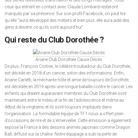
des séries télévisées d’animation et des longs métrages. Tous
ceux qui entrent en contact avec Claude Lombard resteront
marqués par sa présence. Sur son profil Facebook, on peut lire
qu’elle “aura développé des métiers et bien plus, elle aura aidé des
gens à devenir ce qu’ils sont aujourd’hui”.
Qui reste du Club Dorothée ?
Ariane Club Dorothée Cause Décès
De plus, François Corbier, le célèbre troubadour du Club Dorothée,
est décédé en 2018 d’un cancer, selon des informations. Enfin,
Ariane Carletti, la méchante hôte et amie de toujours de Dorothée,
est décédée en 2019 après une longue bataille contre le cancer. Les
enfants qui étaient auparavant membres du Club Dorothée sont
maintenant entre le milieu et la fin de l’adolescence et même au
début de la vingtaine, et ils sont toujours impliqués dans
l’organisation. La formidable équipe de TF1 nous a offert plein
d’occasions de rire et de s’émerveiller. Cette émission a également
exposé la France à des dessins animés japonais comme Dragon
Ball, diffusé sur la chaîne. Notre équipage a subi la perte de