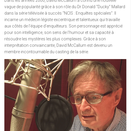
Dans les années 2000, David McCallum a connu une nouvelle
vague de popularité grâce à son rôle du Dr Donald “Ducky” Mallard
dans la série télévisée à succès “NCIS : Enquêtes spéciales”. Il
incarne un médecin légiste excentrique et talentueux qui travaille
aux côtés de l’équipe d’enquêteurs. Son personnage est apprécié
pour son intelligence, son sens de l’humour et sa capacité à
résoudre les mystères les plus complexes. Grâce à son
interprétation convaincante, David McCallum est devenu un
membre incontournable du casting de la série.