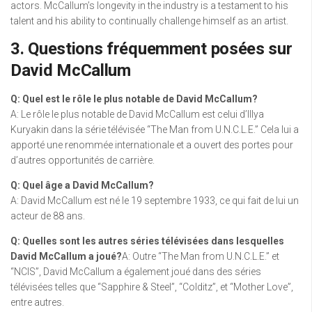
actors. McCallum’s longevity in the industry is a testament to his
talent and his ability to continually challenge himself as an artist.
3. Questions fréquemment posées sur
David McCallum
Q: Quel est le rôle le plus notable de David McCallum?
A: Le rôle le plus notable de David McCallum est celui d’Illya
Kuryakin dans la série télévisée “The Man from U.N.C.L.E.” Cela lui a
apporté une renommée internationale et a ouvert des portes pour
d’autres opportunités de carrière.
Q: Quel âge a David McCallum?
A: David McCallum est né le 19 septembre 1933, ce qui fait de lui un
acteur de 88 ans.
Q: Quelles sont les autres séries télévisées dans lesquelles
David McCallum a joué?
A: Outre “The Man from U.N.C.L.E.” et
“NCIS”, David McCallum a également joué dans des séries
télévisées telles que “Sapphire & Steel”, “Colditz”, et “Mother Love”,
entre autres.