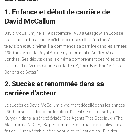
1. Enfance et début de carrière de
David McCallum
David McCallum, né le 19 septembre 1933 à Glasgow, en Écosse,
est un acteur britannique célèbre pour ses rôles à la fois à la
télévision et au cinéma. Il a commencé sa carrière dans les années
1950 au sein de la Royal Academy of Dramatic Art (RADA) à
Londres. Ses débuts dans le cinéma comprennent des rôles dans
les films “Les Vertes Collines de la Terre”, “Dien Bien Phu” et “Les
Canons de Batasi”.
2. Succès et renommée dans sa
carrière d’acteur
Le succès de David McCallum a vraiment décollé dans les années
1960, lorsqu’il a décroché le rôle de l’agent secret russe Illya
Kuryakin dans la série télévisée “Des Agents Très Spéciaux” (The
Man from U.N.C.L.E). Sa performance charmante et captivante a
fait de lui une véritable icône populaire, et il est devenu l’un des