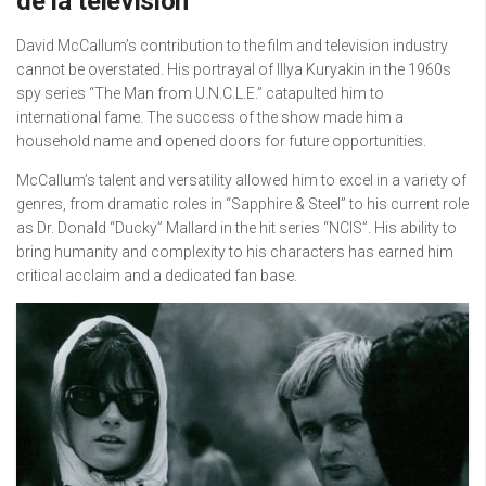
de la télévision
David McCallum’s contribution to the film and television industry
cannot be overstated. His portrayal of Illya Kuryakin in the 1960s
spy series “The Man from U.N.C.L.E.” catapulted him to
international fame. The success of the show made him a
household name and opened doors for future opportunities.
McCallum’s talent and versatility allowed him to excel in a variety of
genres, from dramatic roles in “Sapphire & Steel” to his current role
as Dr. Donald “Ducky” Mallard in the hit series “NCIS”. His ability to
bring humanity and complexity to his characters has earned him
critical acclaim and a dedicated fan base.