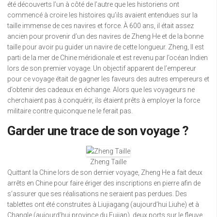
été découverts l’un à côté de l’autre que les historiens ont
commencé à croire les histoires qu’ils avaient entendues sur la
taille immense de ces navires et force. À 600 ans, il était assez
ancien pour provenir d’un des navires de Zheng He et de la bonne
taille pour avoir pu guider un navire de cette longueur. Zheng, Il est
parti de la mer de Chine méridionale et est revenu par l’océan Indien
lors de son premier voyage. Un objectif apparent de l’empereur
pour ce voyage était de gagner les faveurs des autres empereurs et
d’obtenir des cadeaux en échange. Alors que les voyageurs ne
cherchaient pas à conquérir, ils étaient prêts à employer la force
militaire contre quiconque ne le ferait pas.
Garder une trace de son voyage ?
Zheng Taille
Quittant la Chine lors de son dernier voyage, Zheng He a fait deux
arrêts en Chine pour faire ériger des inscriptions en pierre afin de
s’assurer que ses réalisations ne seraient pas perdues. Des
tablettes ont été construites à Liujiagang (aujourd’hui Liuhe) et à
Changle (aujourd’hui province du Fujian), deux ports sur le fleuve