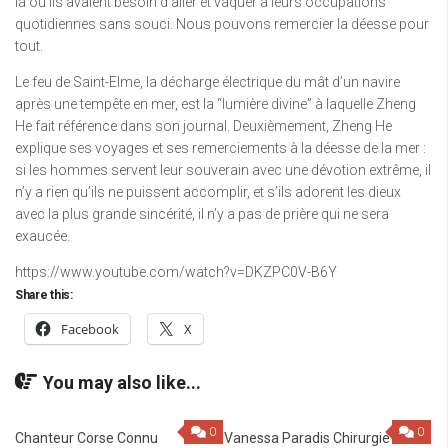
là où ils avaient besoin d’aller et vaquer à leurs occupations
quotidiennes sans souci. Nous pouvons remercier la déesse pour
tout.
Le feu de Saint-Elme, la décharge électrique du mât d’un navire
après une tempête en mer, est la “lumière divine” à laquelle Zheng
He fait référence dans son journal. Deuxièmement, Zheng He
explique ses voyages et ses remerciements à la déesse de la mer :
si les hommes servent leur souverain avec une dévotion extrême, il
n’y a rien qu’ils ne puissent accomplir, et s’ils adorent les dieux
avec la plus grande sincérité, il n’y a pas de prière qui ne sera
exaucée.
https://www.youtube.com/watch?v=DKZPC0V-B6Y
Share this:
Facebook
X
You may also like...
0
0
Chanteur Corse Connu
Vanessa Paradis Chirurgie