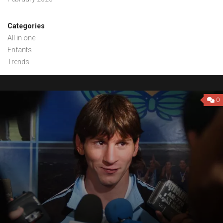
Categories
All in one
Enfants
Trends
0