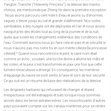
Yangtze. Transfer (“Heavenly Princess”), la déesse des marins
chinois, est mentionnée par Zheng He dans la première inscription
: Nous avons parcouru cent mille li d’eau et avons vu d’énormes
vagues s’élever jusqu’au ciel et grandir indéfiniment. Nos voiles
semblables à des nuages ​​ont été déployées en l’air et nous avons
navigué près des étoiles tout au long de la journée et de la nuit,
quels que soient les changements inattendus des conditions de
l’eau. Comment aurions-nous pu faire cela en paix et en sécurité si
nous n’avions pas mis notre foi en son mérite céleste [la princesse
céleste] ? Quand nous rencontrions le péril, le saint nom était
comme un écho ; soudain, une torche divine a allumé les mâts et
les voiles, et la peur s’est transformée en paix une fois que cette
lumière miraculeuse a émergé. En conséquence, les membres
d’équipage du navire se sont sentis à l’aise et sûrs de leur sécurité.
Ce qui suit est un résumé de base des réalisations de la déesse. ..
Les dirigeants barbares qui refusaient de changer et étaient
irrespectueux ont été kidnappés et tués lorsque nous sommes
arrivés dans les terres extraterrestres. Les ressortissants d’autres
pays pouvaient compter sur les canaux maritimes pour se rendre