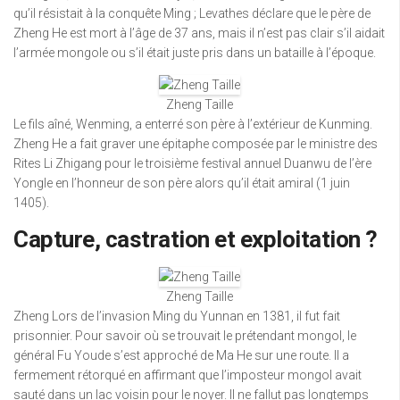
qu’il résistait à la conquête Ming ; Levathes déclare que le père de
Zheng He est mort à l’âge de 37 ans, mais il n’est pas clair s’il aidait
l’armée mongole ou s’il était juste pris dans un bataille à l’époque.
Zheng Taille
Le fils aîné, Wenming, a enterré son père à l’extérieur de Kunming.
Zheng He a fait graver une épitaphe composée par le ministre des
Rites Li Zhigang pour le troisième festival annuel Duanwu de l’ère
Yongle en l’honneur de son père alors qu’il était amiral (1 juin
1405).
Capture, castration et exploitation ?
Zheng Taille
Zheng Lors de l’invasion Ming du Yunnan en 1381, il fut fait
prisonnier. Pour savoir où se trouvait le prétendant mongol, le
général Fu Youde s’est approché de Ma He sur une route. Il a
fermement rétorqué en affirmant que l’imposteur mongol avait
sauté dans un lac voisin pour le noyer. Il ne fallut pas longtemps