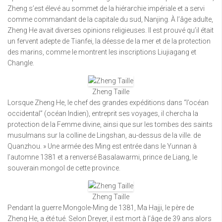
Zheng s’est élevé au sommet de la hiérarchie impériale et a servi
comme commandant de la capitale du sud, Nanjing. À l’âge adulte,
Zheng He avait diverses opinions religieuses. Il est prouvé qu’il était
un fervent adepte de Tianfei, la déesse de la mer et de la protection
des marins, comme le montrent les inscriptions Liujiagang et
Changle.
Zheng Taille
Lorsque Zheng He, le chef des grandes expéditions dans “l’océan
occidental” (océan Indien), entreprit ses voyages, il chercha la
protection de la Femme divine, ainsi que sur les tombes des saints
musulmans sur la colline de Lingshan, au-dessus de la ville. de
Quanzhou. » Une armée des Ming est entrée dans le Yunnan à
l’automne 1381 et a renversé Basalawarmi, prince de Liang, le
souverain mongol de cette province.
Zheng Taille
Pendant la guerre Mongole-Ming de 1381, Ma Hajji, le père de
Zheng He, a été tué. Selon Dreyer, il est mort à l’âge de 39 ans alors