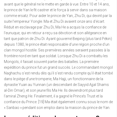
avant que le général ne le mette en garde à vue. Entre 10 et 14 ans,
le prince de Yan le fit castrer et le força à servir dans sa maison
comme ersatz. Pour aider le prince de Yan, Zhu Di, qui devint par la
suite l’empereur Yongle. Ma et Zhu Di avaient onze ans d’écart.
Réduit en esclavage par Zhu Di, Ma He a acquis la confiance de
l’eunuque, qui en retour a reçu sa dévotion et son allégeance en
tant que patron de Zhu Di. Ayant gouverné Beiping (plus tard Pékin)
depuis 1380, le prince était responsable d’une région proche d’un
clan mongol hostile. Ses premières années seraient passées à la
frontière nord en tant que soldat. Lorsque Zhu Di a combattu les
Mongols, il faisait souvent partie des batailles. La première
expédition du prince fut un grand succès. Le commandant mongol
Naghachu s’est rendu dès qu’il s’est rendu compte qu’il était tombé
dans le piège d’une tromperie, Ma Hajji, un fonctionnaire de la
dynastie Yuan au Yunnan (un descendant de Sayyid Ajjal Shams
al-Din Omar), et son jeune fils Ma He. Ils deviendront plus tard
l’amiral Zheng He. Finalement, il a gagné le Prince’s Trust et la
confiance du Prince. [19] Ma était également connu sous le nom de
« Sanbao » pendant son emploi dans la maison du prince de Yan.