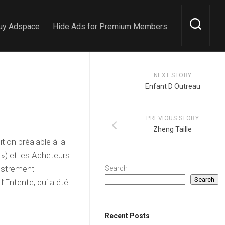
uy Adspace
Hide Ads for Premium Members
NEXT STORY
Enfant D Outreau
PREVIOUS STORY
Zheng Taille
ion préalable à la
 ») et les Acheteurs
gistrement
Search
Search
l’Entente, qui a été
Recent Posts