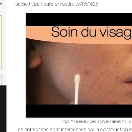
public.fr/particuliers/vosdroits/R51625
Https //Teleservices.ac-Versailles.fr/Ts
Les entreprises sont intéressées par la construction 