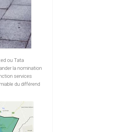
ted ou Tata
mander la nomination
unction services
amiable du différend