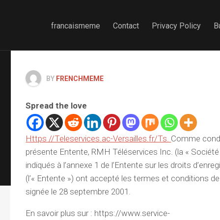
francaismeme
Contact
Privacy Policy
B
BY
FRENCHMEME
Spread the love
Https //Teleservices.ac-Versailles.fr/Ts.
Comme condit
présente Entente, RMH Téléservices Inc. (la « Société
indiqués à l’annexe 1 de l’Entente sur les droits d’enre
(l’« Entente ») ont accepté les termes et conditions de 
signée le 28 septembre 2001.
En savoir plus sur : https://www.service-