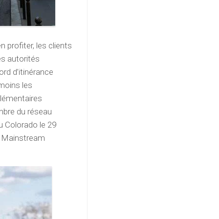
 profiter, les clients
es autorités
rd d’itinérance
 moins les
pplémentaires
embre du réseau
u Colorado le 29
n, Mainstream