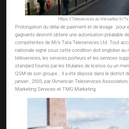
Https //Teleservices.ac-Versailles.fr/Ts
Prolongation du délai de paiement et de levage : pour en
gagnants devront obtenir une autorisation préalable d
compétentes de M/s Tata Teleservices Ltd. Tout acco
nationale signé sous cette condition doit englober au
téléservices, les services porteurs et les services su
standard fournis par les titulaires de licence ou un m
GSM de son groupe… Il a été déposé dans le district d
janvier , 2003, par l’American Teleservices Associatio
Marketing Services et TMG Marketing.