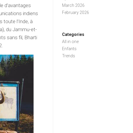
ble d’avantages
March 2026
February 2026
unications indiens
 toute l’Inde, à
oa), du Jammu-et-
Categories
s sans fil, Bharti
All in one
2.
Enfants
Trends