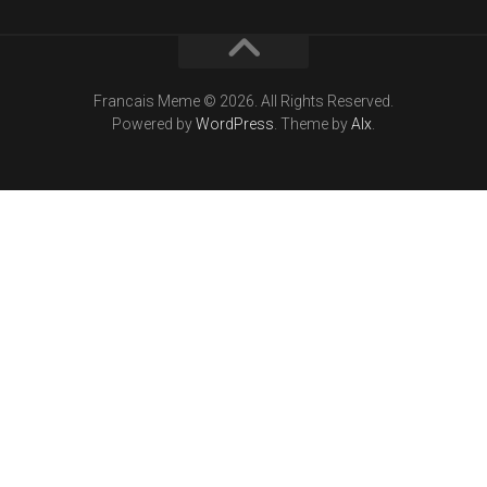
Francais Meme © 2026. All Rights Reserved.
Powered by
WordPress
. Theme by
Alx
.