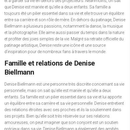
et à garder sa vie en dehors des projecteurs. Néanmoins, on sait
que Denise est mariée et qu’elle a deux enfants. Sa famille a
toujours été un pilier essentiel dans sa vie et elle trouve un équilibre
entre sa carrière et son rôle de mère. En dehors du patinage, Denise
Biellmann a plusieurs passions, notamment la danse, la musique
et la photographie. Elle aime aussi passer du temps dans la nature
et profiter des joies simples de la vie. Malgré sa retraite officielle du
patinage artistique, Denise reste une icône et une source
d’inspiration pour de nombreux fans à travers le monde.
Famille et relations de Denise
Biellmann
Denise Biellmann est une personne très discrète concernant sa vie
personnelle, mais on sait qu’elle est mariée et qu’elle a deux
enfants. Sa famille est un pilier essentiel dans sa vie et lui apporte
un équilibre entre sa carrière et sa vie personnelle. Denise entretient
des relations étroites avec ses proches et ils la soutiennent dans
ses projets. Bien qu’elle soit très réservée sur ses relations
amoureuses, on peut imaginer que son conjoint est un soutien
précieux dans sa vie. Denise Biellmann a également des amitiés