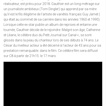
réalisateur, est prévu pour 2018. Gauthier est un long métrage sur
un journaliste ambitieux (Tom Dingler) qui apprend par sa mère
qu’il est le fils illégitime de l’artiste de variétés français Guy Jamet (
qui était au sommet de sa carrière dans les années 1960 et 1990).
Lorsque cette ex-star publie un album de reprises et entame une
tournée, Gauthier décide de le rejoindre. Malgré son âge, Catherine
et Liliane, le célèbre duo du Petit Journal sur Canal +, se sont
glissés dans la peau du chanteur lors de ses débuts à 74 ans. Le
César du meilleur acteur a été décerné à l’acteur de 43 ans pour sa
prestation remarquable. dans le film. Ce célèbre film sera diffusé
sur C8 à partir de 21h15. le 17 mars.