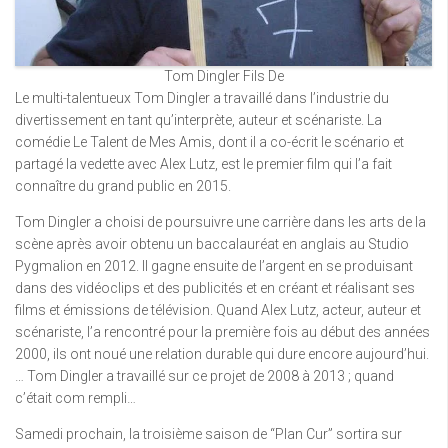
Tom Dingler Fils De
Le multi-talentueux Tom Dingler a travaillé dans l’industrie du
divertissement en tant qu’interprète, auteur et scénariste. La
comédie Le Talent de Mes Amis, dont il a co-écrit le scénario et
partagé la vedette avec Alex Lutz, est le premier film qui l’a fait
connaître du grand public en 2015.
Tom Dingler a choisi de poursuivre une carrière dans les arts de la
scène après avoir obtenu un baccalauréat en anglais au Studio
Pygmalion en 2012. Il gagne ensuite de l’argent en se produisant
dans des vidéoclips et des publicités et en créant et réalisant ses
films et émissions de télévision. Quand Alex Lutz, acteur, auteur et
scénariste, l’a rencontré pour la première fois au début des années
2000, ils ont noué une relation durable qui dure encore aujourd’hui.
… Tom Dingler a travaillé sur ce projet de 2008 à 2013 ; quand
c’était com rempli…
Samedi prochain, la troisième saison de “Plan Cur” sortira sur