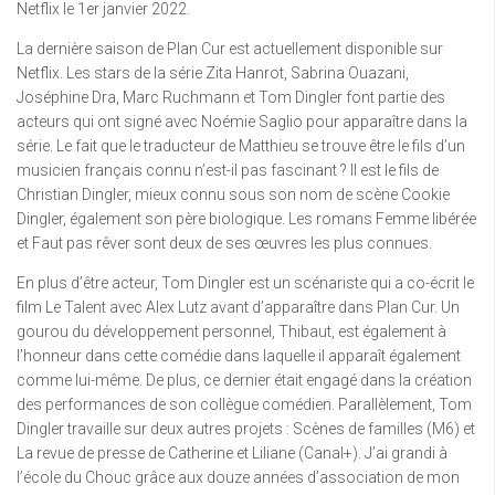
Netflix le 1er janvier 2022.
La dernière saison de Plan Cur est actuellement disponible sur
Netflix. Les stars de la série Zita Hanrot, Sabrina Ouazani,
Joséphine Dra, Marc Ruchmann et Tom Dingler font partie des
acteurs qui ont signé avec Noémie Saglio pour apparaître dans la
série. Le fait que le traducteur de Matthieu se trouve être le fils d’un
musicien français connu n’est-il pas fascinant ? Il est le fils de
Christian Dingler, mieux connu sous son nom de scène Cookie
Dingler, également son père biologique. Les romans Femme libérée
et Faut pas rêver sont deux de ses œuvres les plus connues.
En plus d’être acteur, Tom Dingler est un scénariste qui a co-écrit le
film Le Talent avec Alex Lutz avant d’apparaître dans Plan Cur. Un
gourou du développement personnel, Thibaut, est également à
l’honneur dans cette comédie dans laquelle il apparaît également
comme lui-même. De plus, ce dernier était engagé dans la création
des performances de son collègue comédien. Parallèlement, Tom
Dingler travaille sur deux autres projets : Scènes de familles (M6) et
La revue de presse de Catherine et Liliane (Canal+). J’ai grandi à
l’école du Chouc grâce aux douze années d’association de mon