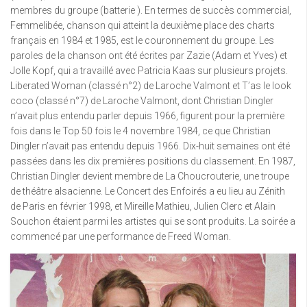
membres du groupe (batterie ). En termes de succès commercial,
Femmelibée, chanson qui atteint la deuxième place des charts
français en 1984 et 1985, est le couronnement du groupe. Les
paroles de la chanson ont été écrites par Zazie (Adam et Yves) et
Jolle Kopf, qui a travaillé avec Patricia Kaas sur plusieurs projets.
Liberated Woman (classé n°2) de Laroche Valmont et T’as le look
coco (classé n°7) de Laroche Valmont, dont Christian Dingler
n’avait plus entendu parler depuis 1966, figurent pour la première
fois dans le Top 50 fois le 4 novembre 1984, ce que Christian
Dingler n’avait pas entendu depuis 1966. Dix-huit semaines ont été
passées dans les dix premières positions du classement. En 1987,
Christian Dingler devient membre de La Choucrouterie, une troupe
de théâtre alsacienne. Le Concert des Enfoirés a eu lieu au Zénith
de Paris en février 1998, et Mireille Mathieu, Julien Clerc et Alain
Souchon étaient parmi les artistes qui se sont produits. La soirée a
commencé par une performance de Freed Woman.