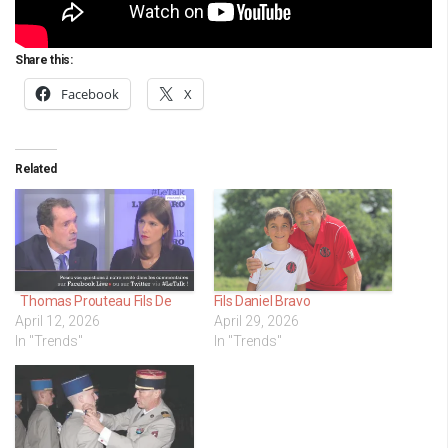
Share this:
Facebook
X
Related
Thomas Prouteau Fils De
Fils Daniel Bravo
April 12, 2026
April 29, 2026
In "Trends"
In "Trends"