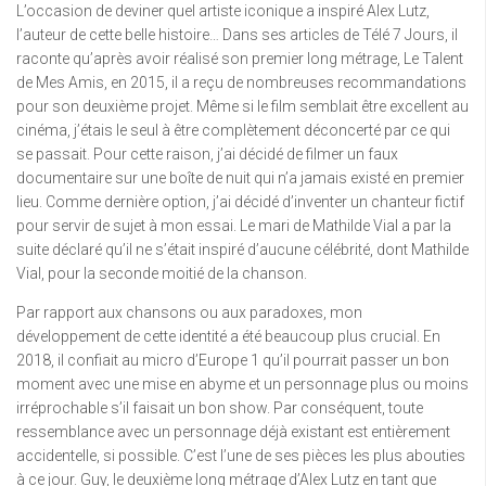
L’occasion de deviner quel artiste iconique a inspiré Alex Lutz,
l’auteur de cette belle histoire… Dans ses articles de Télé 7 Jours, il
raconte qu’après avoir réalisé son premier long métrage, Le Talent
de Mes Amis, en 2015, il a reçu de nombreuses recommandations
pour son deuxième projet. Même si le film semblait être excellent au
cinéma, j’étais le seul à être complètement déconcerté par ce qui
se passait. Pour cette raison, j’ai décidé de filmer un faux
documentaire sur une boîte de nuit qui n’a jamais existé en premier
lieu. Comme dernière option, j’ai décidé d’inventer un chanteur fictif
pour servir de sujet à mon essai. Le mari de Mathilde Vial a par la
suite déclaré qu’il ne s’était inspiré d’aucune célébrité, dont Mathilde
Vial, pour la seconde moitié de la chanson.
Par rapport aux chansons ou aux paradoxes, mon
développement de cette identité a été beaucoup plus crucial. En
2018, il confiait au micro d’Europe 1 qu’il pourrait passer un bon
moment avec une mise en abyme et un personnage plus ou moins
irréprochable s’il faisait un bon show. Par conséquent, toute
ressemblance avec un personnage déjà existant est entièrement
accidentelle, si possible. C’est l’une de ses pièces les plus abouties
à ce jour. Guy, le deuxième long métrage d’Alex Lutz en tant que