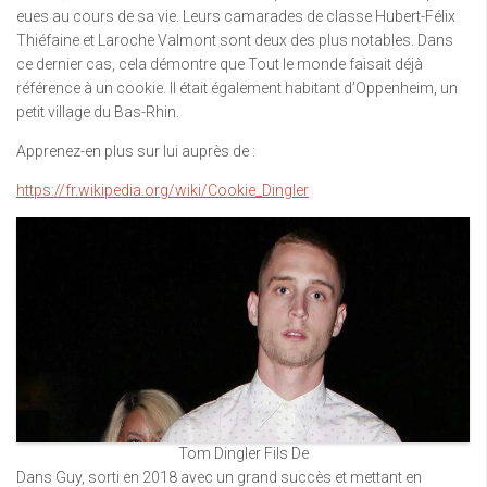
eues au cours de sa vie. Leurs camarades de classe Hubert-Félix
Thiéfaine et Laroche Valmont sont deux des plus notables. Dans
ce dernier cas, cela démontre que Tout le monde faisait déjà
référence à un cookie. Il était également habitant d’Oppenheim, un
petit village du Bas-Rhin.
Apprenez-en plus sur lui auprès de :
https://fr.wikipedia.org/wiki/Cookie_Dingler
Tom Dingler Fils De
Dans Guy, sorti en 2018 avec un grand succès et mettant en