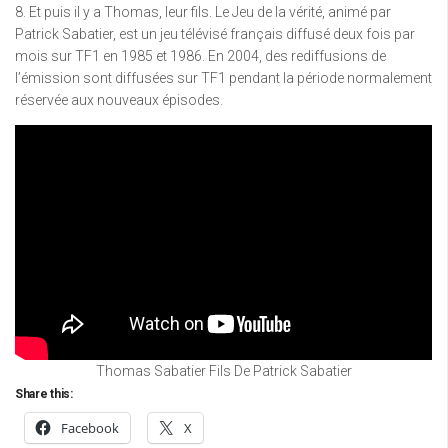
8. Et puis il y a Thomas, leur fils. Le Jeu de la vérité, animé par
Patrick Sabatier, est un jeu télévisé français diffusé deux fois par
mois sur TF1 en 1985 et 1986. En 2004, des rediffusions de
l’émission sont diffusées sur TF1 pendant la période normalement
réservée aux nouveaux épisodes.
Thomas Sabatier Fils De Patrick Sabatier
Share this:
Facebook
X