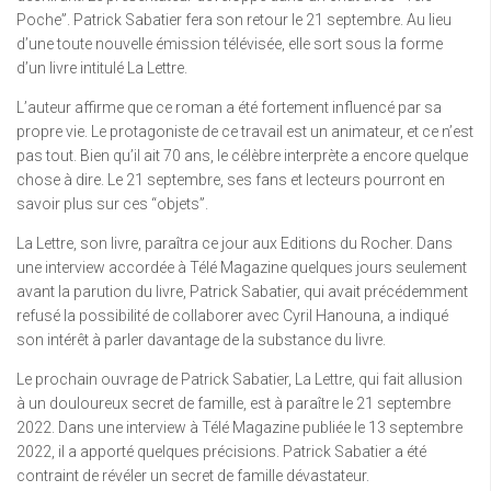
Poche”. Patrick Sabatier fera son retour le 21 septembre. Au lieu
d’une toute nouvelle émission télévisée, elle sort sous la forme
d’un livre intitulé La Lettre.
L’auteur affirme que ce roman a été fortement influencé par sa
propre vie. Le protagoniste de ce travail est un animateur, et ce n’est
pas tout. Bien qu’il ait 70 ans, le célèbre interprète a encore quelque
chose à dire. Le 21 septembre, ses fans et lecteurs pourront en
savoir plus sur ces “objets”.
La Lettre, son livre, paraîtra ce jour aux Editions du Rocher. Dans
une interview accordée à Télé Magazine quelques jours seulement
avant la parution du livre, Patrick Sabatier, qui avait précédemment
refusé la possibilité de collaborer avec Cyril Hanouna, a indiqué
son intérêt à parler davantage de la substance du livre.
Le prochain ouvrage de Patrick Sabatier, La Lettre, qui fait allusion
à un douloureux secret de famille, est à paraître le 21 septembre
2022. Dans une interview à Télé Magazine publiée le 13 septembre
2022, il a apporté quelques précisions. Patrick Sabatier a été
contraint de révéler un secret de famille dévastateur.