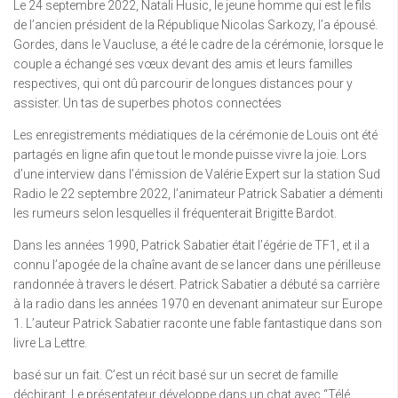
Le 24 septembre 2022, Natali Husic, le jeune homme qui est le fils
de l’ancien président de la République Nicolas Sarkozy, l’a épousé.
Gordes, dans le Vaucluse, a été le cadre de la cérémonie, lorsque le
couple a échangé ses vœux devant des amis et leurs familles
respectives, qui ont dû parcourir de longues distances pour y
assister. Un tas de superbes photos connectées
Les enregistrements médiatiques de la cérémonie de Louis ont été
partagés en ligne afin que tout le monde puisse vivre la joie. Lors
d’une interview dans l’émission de Valérie Expert sur la station Sud
Radio le 22 septembre 2022, l’animateur Patrick Sabatier a démenti
les rumeurs selon lesquelles il fréquenterait Brigitte Bardot.
Dans les années 1990, Patrick Sabatier était l’égérie de TF1, et il a
connu l’apogée de la chaîne avant de se lancer dans une périlleuse
randonnée à travers le désert. Patrick Sabatier a débuté sa carrière
à la radio dans les années 1970 en devenant animateur sur Europe
1. L’auteur Patrick Sabatier raconte une fable fantastique dans son
livre La Lettre.
basé sur un fait. C’est un récit basé sur un secret de famille
déchirant. Le présentateur développe dans un chat avec “Télé