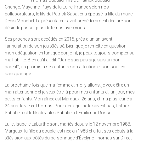
Thomas Sabatier Fils De Patrick Sabatier
Changé, Mayenne, Pays de la Loire, France selon nos
collaborateurs, le fils de Patrick Sabatier a épousé la fille du maire,
Denis Mouchel. Le présentateur avait précédemment déclaré son
désir de passer plus de temps avec vous.
Ses proches sont décédés en 2015, près d’un an avant
l’annulation de son jeu télévisé. Bien que je remette en question
mon adéquation en tant que conjoint, je peux toujours compter sur
ma fiabilité. Bien qu’il ait dit: “Je ne sais pas si je suis un bon
parent”, il a promis à ses enfants son attention et son soutien
sans partage.
La prochaine fois que ma femme et moi y allons, je veux être un
mari attentionné et je veux être là pour mes enfants et, un jour, mes
petits-enfants. Mon aînée est Margaux, 26 ans, et ma plus jeune a
24 ans. le vieux Thomas. Pour ceux qui ne le savent pas, Patrick
Sabatier est le fils de Jules Sabatier et Emilienne Rossi.
Lui et Isabelle Laburthe sont mariés depuis le 12 novembre 1988.
Margaux, la fille du couple, est née en 1988 et a fait ses débuts à la
télévision aux côtés du personnage d’Évelyne Thomas sur Direct