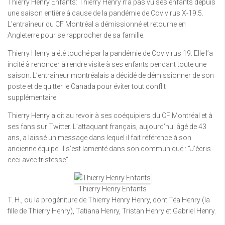
Thierry Henry Enfants: Thierry Henry n’a pas vu ses enfants depuis
une saison entière à cause de la pandémie de Covivirus X-19.5.
L’entraîneur du CF Montréal a démissionné et retourne en
Angleterre pour se rapprocher de sa famille.
Thierry Henry a été touché par la pandémie de Covivirus 19. Elle l’a
incité à renoncer à rendre visite à ses enfants pendant toute une
saison. L’entraîneur montréalais a décidé de démissionner de son
poste et de quitter le Canada pour éviter tout conflit
supplémentaire.
Thierry Henry a dit au revoir à ses coéquipiers du CF Montréal et à
ses fans sur Twitter. L’attaquant français, aujourd’hui âgé de 43
ans, a laissé un message dans lequel il fait référence à son
ancienne équipe. Il s’est lamenté dans son communiqué : “J’écris
ceci avec tristesse”.
Thierry Henry Enfants
T. H., ou la progéniture de Thierry Henry Henry, dont Téa Henry (la
fille de Thierry Henry), Tatiana Henry, Tristan Henry et Gabriel Henry.