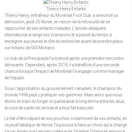
Thierry Henry Enfants
Thierry Henry, entraîneur du Montreal Foot Club, a annoncé sa
démission, jeudi 25 février, en raison de la nécessité de se
rapprocher de ses enfants malades. L’ancien attaquant
international a rangé ses crampons et a passé du temps à
enseigner aux jeunes le rôle du technicien avant de prendre place
sur le banc de l’AS Monaco.
Le club de la Principauté l’a licencié après une première rencontre
décevante. Cependant, après 2019, il a bénéficié d’une seconde
chance lorsque l’Impact de Montréal l’a engagé comme manager
de l’équipe.
Sous l’approbation du gouvernement canadien, le champion du
monde 1998 peut y pratiquer ses gammes. Mais alors que nous
étions en train de forger un partenariat à long terme entre les deux,
la crise de santé est arrivée et a tout fait basculer.
Le fait d’être séparé de ses proches, notamment de ses enfants, en
ce jeudi fatidique de février, l’a poussé à faire un choix qui a changé
sa vie. Après que l’ancien collègue de Zinedine Zidane ait annoncé