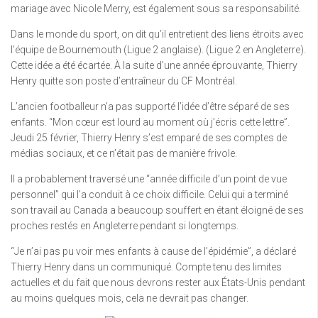
mariage avec Nicole Merry, est également sous sa responsabilité.
Dans le monde du sport, on dit qu’il entretient des liens étroits avec
l’équipe de Bournemouth (Ligue 2 anglaise). (Ligue 2 en Angleterre).
Cette idée a été écartée. À la suite d’une année éprouvante, Thierry
Henry quitte son poste d’entraîneur du CF Montréal.
L’ancien footballeur n’a pas supporté l’idée d’être séparé de ses
enfants. “Mon cœur est lourd au moment où j’écris cette lettre”.
Jeudi 25 février, Thierry Henry s’est emparé de ses comptes de
médias sociaux, et ce n’était pas de manière frivole.
Il a probablement traversé une “année difficile d’un point de vue
personnel” qui l’a conduit à ce choix difficile. Celui qui a terminé
son travail au Canada a beaucoup souffert en étant éloigné de ses
proches restés en Angleterre pendant si longtemps.
“Je n’ai pas pu voir mes enfants à cause de l’épidémie”, a déclaré
Thierry Henry dans un communiqué. Compte tenu des limites
actuelles et du fait que nous devrons rester aux États-Unis pendant
au moins quelques mois, cela ne devrait pas changer.