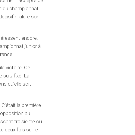
ieusement accepté de
son du championnat
 décisif malgré son
téressent encore.
ampionnat junior à
France.
e victoire. Ce
e suis fixé. La
ns qu’elle soit
 C’était la première
 opposition au
assant troisième ou
 deux fois sur le