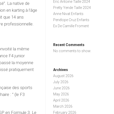
Eric Antoine Taille 2024
sé”. La native de
Pretty Yende Taille 2024
n en karting à l’âge
Anne Nivat Enfants
ait que 14 ans
Penélope Cruz Enfants
e professionnelle.
Ex De Camille Froment
Recent Comments
convoité la même
No comments to show.
nce F4 junior
épassé la moyenne
aissé pratiquement
Archives
August 2026
July 2026
ançaise des sports
June 2026
ire : ” (le F3
May 2026
April 2026
March 2026
GP en Formule 3. Le
February 2026