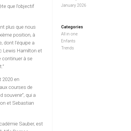
January 2026
te que l’objectif
ant plus que nous
Categories
All in one
ième position, à
Enfants
, dont l’équipe a
Trends
c Lewis Hamilton et
e continuer à se
.”
et 2020 en
 aux courses de
 souvenir”, qui a
ton et Sebastian
’Académie Sauber, est