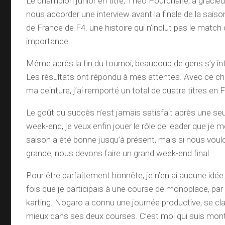
Le champion junior en titre, Théo Pourchaire, a grac
nous accorder une interview avant la finale de la sai
de France de F4. une histoire qui n’inclut pas le match
importance.
Même après la fin du tournoi, beaucoup de gens s’y in
Les résultats ont répondu à mes attentes. Avec ce ch
ma ceinture, j’ai remporté un total de quatre titres en 
Le goût du succès n’est jamais satisfait après une seul
week-end, je veux enfin jouer le rôle de leader que je m
saison a été bonne jusqu’à présent, mais si nous voulo
grande, nous devons faire un grand week-end final.
Pour être parfaitement honnête, je n’en ai aucune idée.
fois que je participais à une course de monoplace, par
karting. Nogaro a connu une journée productive, se cl
mieux dans ses deux courses. C’est moi qui suis monté