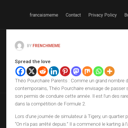
francaismeme
Contact
Privacy Policy
B
BY
FRENCHMEME
Spread the love
Théo Pourchaire Parents : Comme un grand nombre 
contemporains, Théo Pourchaire envisage de passer 
son permis de conduire cette année. Il est l’un des rare
dans la compétition de Formule 2.
Lors d’une journée de simulateur à Tigery, un quartier par
“On n’a pas arrêté depuis.” Il a commencé le karting à l