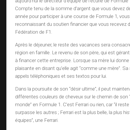
aujourd’hui le directeur d’équipe de l’écurie de Formul
Compte tenu de la somme d’argent que vous devez d
année pour participer à une course de Formule 1, vous 
reconnaissant du soutien financier que vous recevez d
Fédération de F1.
Après le déjeuner, le reste des vacances sera consacré 
région en famille. Le revenu de son père, qui est gérant
à financer cette entreprise. Lorsque sa mère lui donne 
plaisante en disant qu’elle agit “comme une mère”. S
appels téléphoniques et ses textos pour lui.
Dans la poursuite de son “désir ultime”, il peut maint
différentes couleurs de cheveux sur le chemin de son
monde” en Formule 1. C’est Ferrari ou rien, car “il rest
surpasse les autres ; Ferrari est la plus belle, la plus hi
équipes”, une Ferrari.