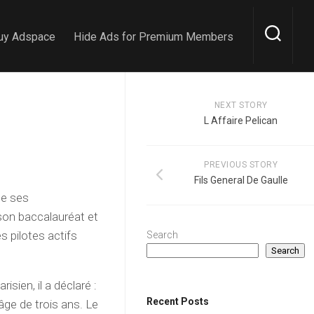
uy Adspace
Hide Ads for Premium Members
NEXT STORY
L Affaire Pelican
PREVIOUS STORY
Fils General De Gaulle
de ses
son baccalauréat et
s pilotes actifs
Search
Search
isien, il a déclaré :
Recent Posts
’âge de trois ans. Le