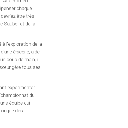
e 1 Alfa Romeo.
épenser chaque
devriez être très
e Sauber et de la
à l’exploration de la
 d’une épicerie, aide
un coup de main, il
a sœur gère tous ses
enant expérimenter
 “championnat du
e une équipe qui
storique des