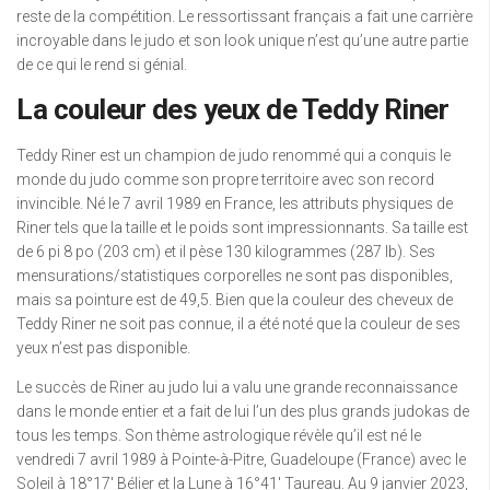
reste de la compétition. Le ressortissant français a fait une carrière
incroyable dans le judo et son look unique n’est qu’une autre partie
de ce qui le rend si génial.
La couleur des yeux de Teddy Riner
Teddy Riner est un champion de judo renommé qui a conquis le
monde du judo comme son propre territoire avec son record
invincible. Né le 7 avril 1989 en France, les attributs physiques de
Riner tels que la taille et le poids sont impressionnants. Sa taille est
de 6 pi 8 po (203 cm) et il pèse 130 kilogrammes (287 lb). Ses
mensurations/statistiques corporelles ne sont pas disponibles,
mais sa pointure est de 49,5. Bien que la couleur des cheveux de
Teddy Riner ne soit pas connue, il a été noté que la couleur de ses
yeux n’est pas disponible.
Le succès de Riner au judo lui a valu une grande reconnaissance
dans le monde entier et a fait de lui l’un des plus grands judokas de
tous les temps. Son thème astrologique révèle qu’il est né le
vendredi 7 avril 1989 à Pointe-à-Pitre, Guadeloupe (France) avec le
Soleil à 18°17′ Bélier et la Lune à 16°41′ Taureau. Au 9 janvier 2023,