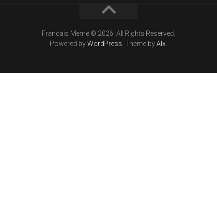
Francais Meme © 2026. All Rights Reserved.
Powered by
WordPress
. Theme by
Alx
.