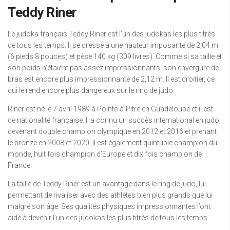
Teddy Riner
Le judoka français Teddy Riner est l’un des judokas les plus titrés
de tous les temps. Il se dresse à une hauteur imposante de 2,04 m
(6 pieds 8 pouces) et pèse 140 kg (309 livres). Comme si sa taille et
son poids n’étaient pas assez impressionnants, son envergure de
bras est encore plus impressionnante de 2,12 m. Il est droitier, ce
qui le rend encore plus dangereux sur le ring de judo.
Riner est né le 7 avril 1989 à Pointe-à-Pitre en Guadeloupe et il est
de nationalité française. Il a connu un succès international en judo,
devenant double champion olympique en 2012 et 2016 et prenant
le bronze en 2008 et 2020. Il est également quintuple champion du
monde, huit fois champion d’Europe et dix fois champion de
France.
La taille de Teddy Riner est un avantage dans le ring de judo, lui
permettant de rivaliser avec des athlètes bien plus grands que lui
malgré son âge. Ses qualités physiques impressionnantes l’ont
aidé à devenir l’un des judokas les plus titrés de tous les temps.