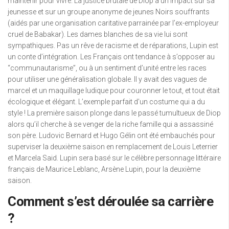
maintenir pour vivre. La justice brutale de Diop a un impact sur sa
jeunesse et sur un groupe anonyme de jeunes Noirs souffrants
(aidés par une organisation caritative parrainée par l’ex-employeur
cruel de Babakar). Les dames blanches de sa vie lui sont
sympathiques. Pas un rêve de racisme et de réparations, Lupin est
un conte d’intégration. Les Français ont tendance à s’opposer au
“communautarisme”, ou à un sentiment d’unité entre les races
pour utiliser une généralisation globale. Il y avait des vagues de
marcel et un maquillage ludique pour couronner le tout, et tout était
écologique et élégant. L’exemple parfait d’un costume qui a du
style ! La première saison plonge dans le passé tumultueux de Diop
alors qu’il cherche à se venger de la riche famille qui a assassiné
son père. Ludovic Bernard et Hugo Gélin ont été embauchés pour
superviser la deuxième saison en remplacement de Louis Leterrier
et Marcela Said. Lupin sera basé sur le célèbre personnage littéraire
français de Maurice Leblanc, Arsène Lupin, pour la deuxième
saison.
Comment s’est déroulée sa carrière
?