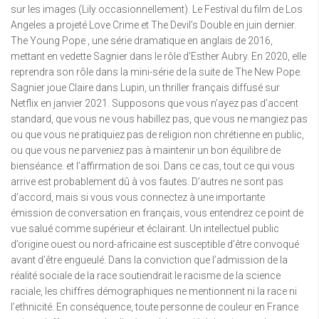
sur les images (Lily occasionnellement). Le Festival du film de Los
Angeles a projeté Love Crime et The Devil’s Double en juin dernier.
The Young Pope , une série dramatique en anglais de 2016,
mettant en vedette Sagnier dans le rôle d’Esther Aubry. En 2020, elle
reprendra son rôle dans la mini-série de la suite de The New Pope.
Sagnier joue Claire dans Lupin, un thriller français diffusé sur
Netflix en janvier 2021. Supposons que vous n’ayez pas d’accent
standard, que vous ne vous habillez pas, que vous ne mangiez pas
ou que vous ne pratiquiez pas de religion non chrétienne en public,
ou que vous ne parveniez pas à maintenir un bon équilibre de
bienséance. et l’affirmation de soi. Dans ce cas, tout ce qui vous
arrive est probablement dû à vos fautes. D’autres ne sont pas
d’accord, mais si vous vous connectez à une importante
émission de conversation en français, vous entendrez ce point de
vue salué comme supérieur et éclairant. Un intellectuel public
d’origine ouest ou nord-africaine est susceptible d’être convoqué
avant d’être engueulé. Dans la conviction que l’admission de la
réalité sociale de la race soutiendrait le racisme de la science
raciale, les chiffres démographiques ne mentionnent ni la race ni
l’ethnicité. En conséquence, toute personne de couleur en France