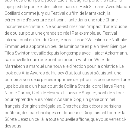
sapin des Champs-Élysées, Ludivine Sagnier portait la veste, la
jupe pied-de-poule et des talons hauts d’Hedi Slimane. Avec Marion
Cotillard comme jury du Festival du film de Marrakech, la
cérémonie d’ouverture était scintillante dans une robe Chanel
incrustée de cristaux. Ne sous-estimez pas l’impact d’une touche
de couleur pour une grande soirée ! Par exemple, au Festival
international du film du Caire, le corail brodé Valentino de Nathalie
Emmanuel a apporté un peu de luminosité en plein hiver. Bien que
Tilda Swinton travaille depuis longtemps avec Haider Ackermann,
sa nouvelle tenue rose bonbon pour la Fashion Week de
Marrakech a marqué une nouvelle direction pour la créatrice. Le
look des Aria Awards de Halsey était tout aussi séduisant, une
combinaison deux pièces imprimée de gribouillis composée d’une
jupe boule et d’un haut court de Collina Strada. dont Hervé Pierre,
Nicole Garcia, Clotilde Hesme et Ludivine Sagnier, sont de retour
pour reprendre leurs rôles d’Assane Diop, un génie criminel
français d’origine sénégalaise. Cherchez des décors parisiens
coûteux, des cambriolages en douceur et Diop faisant tourner la
Sûreté. Jetez un œil à la toute nouvelle affiche, que vous verrez ci-
dessous.