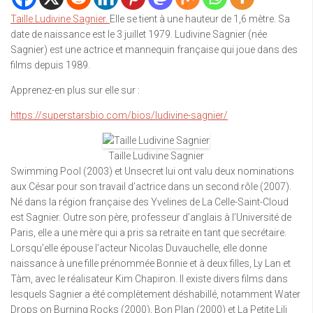
Taille Ludivine Sagnier.
Elle se tient à une hauteur de 1,6 mètre. Sa
date de naissance est le 3 juillet 1979. Ludivine Sagnier (née
Sagnier) est une actrice et mannequin française qui joue dans des
films depuis 1989.
Apprenez-en plus sur elle sur :
https://superstarsbio.com/bios/ludivine-sagnier/
Taille Ludivine Sagnier
Swimming Pool (2003) et Unsecret lui ont valu deux nominations
aux César pour son travail d’actrice dans un second rôle (2007).
Né dans la région française des Yvelines de La Celle-Saint-Cloud
est Sagnier. Outre son père, professeur d’anglais à l’Université de
Paris, elle a une mère qui a pris sa retraite en tant que secrétaire.
Lorsqu’elle épouse l’acteur Nicolas Duvauchelle, elle donne
naissance à une fille prénommée Bonnie et à deux filles, Ly Lan et
Tàm, avec le réalisateur Kim Chapiron. Il existe divers films dans
lesquels Sagnier a été complètement déshabillé, notamment Water
Drops on Burning Rocks (2000), Bon Plan (2000) et La Petite Lili