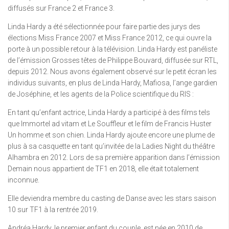
diffusés sur France 2 et France 3.
Linda Hardy a été sélectionnée pour faire partie des jurys des
élections Miss France 2007 et Miss France 2012, ce qui ouvre la
porte à un possible retour à la télévision. Linda Hardy est panéliste
de l’émission Grosses têtes de Philippe Bouvard, diffusée sur RTL,
depuis 2012. Nous avons également observé sur le petit écran les
individus suivants, en plus de Linda Hardy, Mafiosa, l’ange gardien
de Joséphine, et les agents de la Police scientifique du RIS :
En tant qu’enfant actrice, Linda Hardy a participé à des films tels
que Immortel ad vitam et Le Souffleur et le film de Francis Huster
Un homme et son chien. Linda Hardy ajoute encore une plume de
plus à sa casquette en tant qu’invitée de la Ladies Night du théâtre
Alhambra en 2012. Lors de sa première apparition dans l’émission
Demain nous appartient de TF1 en 2018, elle était totalement
inconnue.
Elle deviendra membre du casting de Danse avec les stars saison
10 sur TF1 à la rentrée 2019.
Andréa Hardy, le premier enfant du couple, est née en 2010 de