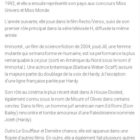
1992, et elle a ensuite représenté son pays aux concours Miss
Univers et Miss Monde.
L’année suivante, elle joue dans le film Recto/Verso, suivi de son
premier rôle principal dans la série télévisée H, diffusée la même
année.
Immortel , un film de science-fiction de 2004, joué Jill, une femme
mutante qui se transforme en humaine, est sa performance la plus
remarquable à ce jour (sorti en Amérique du Nord sous le nom d’
Immortal ). Une actrice britannique (Barbara Weber-Scaff) assure
la majeure partie du doublage de la voix de Hardy, à l’exception
d’une ligne française parlée par Hardy.
Son rôle au cinéma le plus récent était dans A House Divided,
également connu sous le nom de Mount of Olives dans certains
cercles. Dans le film, un homme juif américain nam Ed Romi (Eion
Bailey) rencontre et tombe amoureux d’une Palestinienne nommée
Joleh (Hardy).
Outre Le Souffleur et Dernière chance, elle est apparue dans une
flopée d’autres films. En outre, elle a également fait plusieurs autres