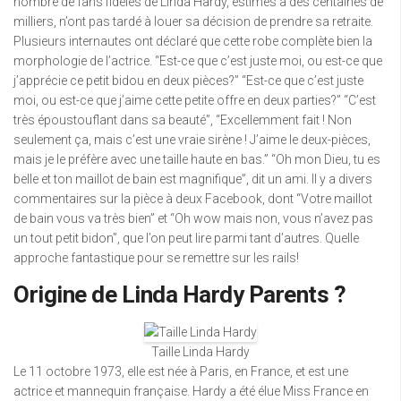
nombre de fans fidèles de Linda Hardy, estimés à des centaines de
milliers, n’ont pas tardé à louer sa décision de prendre sa retraite.
Plusieurs internautes ont déclaré que cette robe complète bien la
morphologie de l’actrice. “Est-ce que c’est juste moi, ou est-ce que
j’apprécie ce petit bidou en deux pièces?” “Est-ce que c’est juste
moi, ou est-ce que j’aime cette petite offre en deux parties?” “C’est
très époustouflant dans sa beauté”, “Excellemment fait ! Non
seulement ça, mais c’est une vraie sirène ! J’aime le deux-pièces,
mais je le préfère avec une taille haute en bas.” “Oh mon Dieu, tu es
belle et ton maillot de bain est magnifique”, dit un ami. Il y a divers
commentaires sur la pièce à deux Facebook, dont “Votre maillot
de bain vous va très bien” et “Oh wow mais non, vous n’avez pas
un tout petit bidon”, que l’on peut lire parmi tant d’autres. Quelle
approche fantastique pour se remettre sur les rails!
Origine de Linda Hardy Parents ?
Taille Linda Hardy
Le 11 octobre 1973, elle est née à Paris, en France, et est une
actrice et mannequin française. Hardy a été élue Miss France en