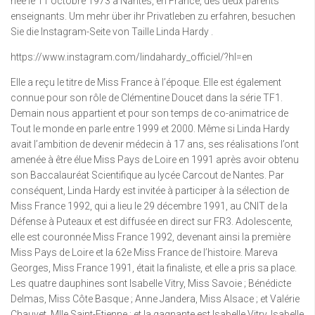
née le 11 octobre 1973 à Nantes, en France, des deux parents
enseignants. Um mehr über ihr Privatleben zu erfahren, besuchen
Sie die Instagram-Seite von Taille Linda Hardy .
https://www.instagram.com/lindahardy_officiel/?hl=en
Elle a reçu le titre de Miss France à l’époque. Elle est également
connue pour son rôle de Clémentine Doucet dans la série TF1.
Demain nous appartient et pour son temps de co-animatrice de
Tout le monde en parle entre 1999 et 2000. Même si Linda Hardy
avait l’ambition de devenir médecin à 17 ans, ses réalisations l’ont
amenée à être élue Miss Pays de Loire en 1991 après avoir obtenu
son Baccalauréat Scientifique au lycée Carcout de Nantes. Par
conséquent, Linda Hardy est invitée à participer à la sélection de
Miss France 1992, qui a lieu le 29 décembre 1991, au CNIT de la
Défense à Puteaux et est diffusée en direct sur FR3. Adolescente,
elle est couronnée Miss France 1992, devenant ainsi la première
Miss Pays de Loire et la 62e Miss France de l’histoire. Mareva
Georges, Miss France 1991, était la finaliste, et elle a pris sa place.
Les quatre dauphines sont Isabelle Vitry, Miss Savoie ; Bénédicte
Delmas, Miss Côte Basque ; Anne Jandera, Miss Alsace ; et Valérie
Chauvet, Mlle Saint-Etienne ; et la gagnante est Isabelle Vitry. Isabelle