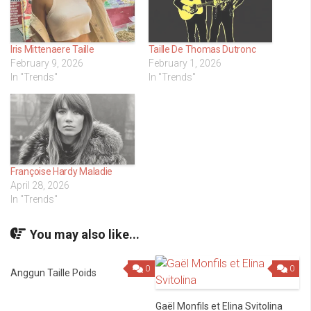
Iris Mittenaere Taille
Taille De Thomas Dutronc
February 9, 2026
February 1, 2026
In "Trends"
In "Trends"
Françoise Hardy Maladie
April 28, 2026
In "Trends"
You may also like...
0
0
Anggun Taille Poids
Gaël Monfils et Elina Svitolina