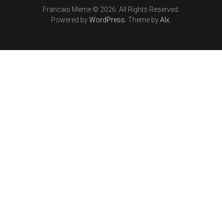
Francais Meme © 2026. All Rights Reserved.
Powered by
WordPress
. Theme by
Alx
.