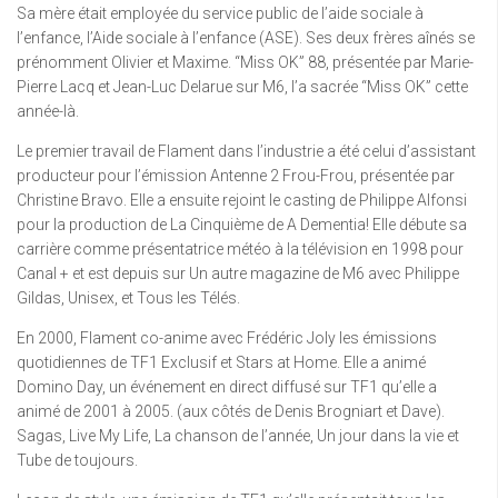
Sa mère était employée du service public de l’aide sociale à
l’enfance, l’Aide sociale à l’enfance (ASE). Ses deux frères aînés se
prénomment Olivier et Maxime. “Miss OK” 88, présentée par Marie-
Pierre Lacq et Jean-Luc Delarue sur M6, l’a sacrée “Miss OK” cette
année-là.
Le premier travail de Flament dans l’industrie a été celui d’assistant
producteur pour l’émission Antenne 2 Frou-Frou, présentée par
Christine Bravo. Elle a ensuite rejoint le casting de Philippe Alfonsi
pour la production de La Cinquième de A Dementia! Elle débute sa
carrière comme présentatrice météo à la télévision en 1998 pour
Canal + et est depuis sur Un autre magazine de M6 avec Philippe
Gildas, Unisex, et Tous les Télés.
En 2000, Flament co-anime avec Frédéric Joly les émissions
quotidiennes de TF1 Exclusif et Stars at Home. Elle a animé
Domino Day, un événement en direct diffusé sur TF1 qu’elle a
animé de 2001 à 2005. (aux côtés de Denis Brogniart et Dave).
Sagas, Live My Life, La chanson de l’année, Un jour dans la vie et
Tube de toujours.