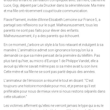
Luce, Gigi, dépeint par Léa Drucker dans la série télévisée. Ma mère
et ma fille ont récemment coupé toute communication.
Flavie Flament, invitée d’Anne-Elisabeth Lemoine sur France 5, a
partagé ses réflexions sur le sujet. Malheureusement, tous les
parents ne sont pas faits pour élever des enfants.
Malheureusement, il y a des parents qui échouent.
En ce moment, j’arbore un style à la fois relaxant et indulgent à sa
manière. L’animatrice admet son ignorance lorsqu’on lui a
demandé ce que sa mère pensait de la première du téléfilm. Pas
plus tard qu’hier, au micro d’Europe 1 de Philippe Vandel, elle a
avoué qu’elle ne savait même pas si sa mère avait lu son livre.
Cette mère et sa fille ne se sont pas parlé depuis des années.
L’animateur de l’émission a résumé le tout en disant: “C’est
toujours une histoire mondiale pour moi, et je pense qu’il est
préférable pour nous de mieux vivre si nous restons séparés dans
cette situation.”
Les victimes affirment qu’elles ne verront jamais le type qui a eu le