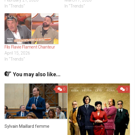
In "Trends"
In "Trends"
Fils Flavie Flament Chanteur
April 15, 2026
In "Trends"
You may also like...
0
0
Sylvain Maillard femme