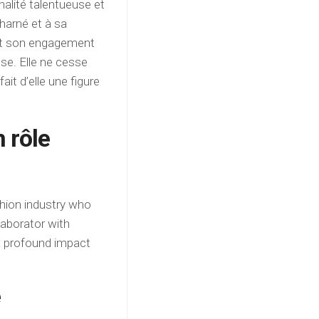
alité talentueuse et
charné et à sa
 et son engagement
use. Elle ne cesse
ait d’elle une figure
 rôle
shion industry who
laborator with
a profound impact
e