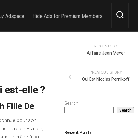
uy Adspace
Hide Ads for Premium Members
NEXT STORY
Affaire Jean Meyer
PREVIOUS STORY
Qui Est Nicolas Pernikoff
 est-elle ?
Search
 Fille De
Search
 connue pour son
iginaire de France,
Recent Posts
iatique grâce à sa