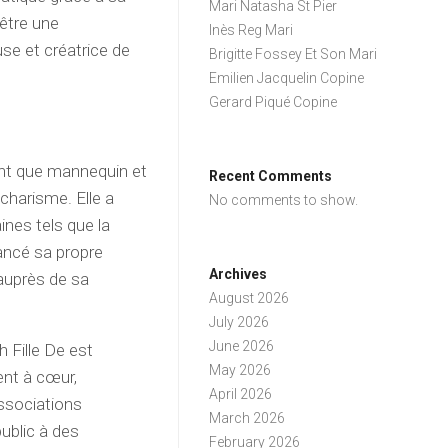
Mari Natasha St Pier
’être une
Inès Reg Mari
se et créatrice de
Brigitte Fossey Et Son Mari
Emilien Jacquelin Copine
Gerard Piqué Copine
nt que mannequin et
Recent Comments
 charisme. Elle a
No comments to show.
ines tels que la
lancé sa propre
Archives
auprès de sa
August 2026
July 2026
June 2026
 Fille De est
May 2026
ent à cœur,
April 2026
ssociations
March 2026
 public à des
February 2026