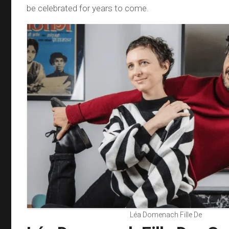
be celebrated for years to come.
Léa Domenach Fille De