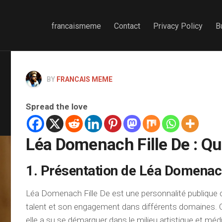
francaismeme
Contact
Privacy Policy
B
BY
FRANCAIS MEME
Spread the love
Léa Domenach Fille De : Qui
1. Présentation de Léa Domenach
Léa Domenach Fille De est une personnalité publique
talent et son engagement dans différents domaines. Or
elle a su se démarquer dans le milieu artistique et méd