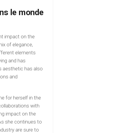
ans le monde
nt impact on the
mix of elegance,
different elements
wing and has
’s aesthetic has also
tions and
 for herself in the
collaborations with
ing impact on the
 As she continues to
ndustry are sure to