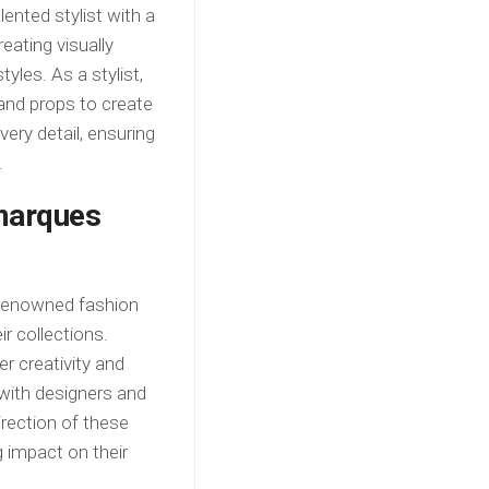
ented stylist with a
eating visually
yles. As a stylist,
 and props to create
ery detail, ensuring
.
 marques
 renowned fashion
ir collections.
r creativity and
 with designers and
irection of these
g impact on their