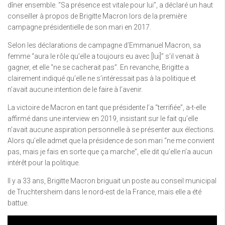
dîner ensemble. “Sa présence est vitale pour lui”, a déclaré un haut
conseiller à propos de Brigitte Macron lors de la première
campagne présidentielle de son mari en 2017.
Selon les déclarations de campagne d’Emmanuel Macron, sa
femme “aura le rôle qu’elle a toujours eu avec [lui]” s’il venait à
gagner, et elle “ne se cacherait pas”. En revanche, Brigitte a
clairement indiqué qu’elle ne s’intéressait pas à la politique et
n’avait aucune intention de le faire à l’avenir.
La victoire de Macron en tant que présidente l’a “terrifiée”, a-t-elle
affirmé dans une interview en 2019, insistant sur le fait qu’elle
n’avait aucune aspiration personnelle à se présenter aux élections.
Alors qu’elle admet que la présidence de son mari “ne me convient
pas, mais je fais en sorte que ça marche”, elle dit qu’elle n’a aucun
intérêt pour la politique.
Il y a 33 ans, Brigitte Macron briguait un poste au conseil municipal
de Truchtersheim dans le nord-est de la France, mais elle a été
battue.