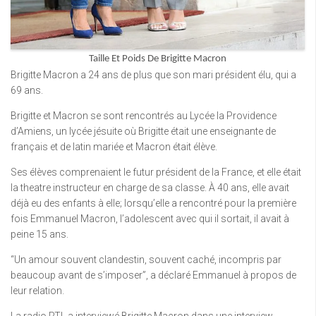
Taille Et Poids De Brigitte Macron
Brigitte Macron a 24 ans de plus que son mari président élu, qui a
69 ans.
Brigitte et Macron se sont rencontrés au Lycée la Providence
d’Amiens, un lycée jésuite où Brigitte était une enseignante de
français et de latin mariée et Macron était élève.
Ses élèves comprenaient le futur président de la France, et elle était
la theatre instructeur en charge de sa classe. À 40 ans, elle avait
déjà eu des enfants à elle; lorsqu’elle a rencontré pour la première
fois Emmanuel Macron, l’adolescent avec qui il sortait, il avait à
peine 15 ans.
“Un amour souvent clandestin, souvent caché, incompris par
beaucoup avant de s’imposer”, a déclaré Emmanuel à propos de
leur relation.
La radio RTL a interviewé Brigitte Macron dans une interview