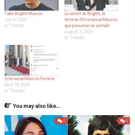
Taille Brigitte Macron
Le secret de Brigitte, la
July 9, 2026
femme d’Emmanuel Macron,
In "Trends"
que personne ne connaît.
August 3, 2026
In "Trends"
Emmanuel Macron Femme
April 18, 2026
In "Trends"
You may also like...
0
0