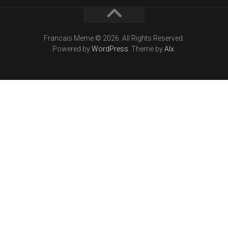
Francais Meme © 2026. All Rights Reserved.
Powered by
WordPress
. Theme by
Alx
.