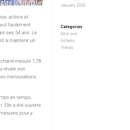
January 2026
se, actrice et
peut facilement
Categories
gré ses 54 ans. Le
All in one
t à maintenir un
Enfants
Trends
archand mesure 1,78
ui révèle son
 Ses mensurations
emps en temps,
. Elle a été ouverte
s mesures pour y