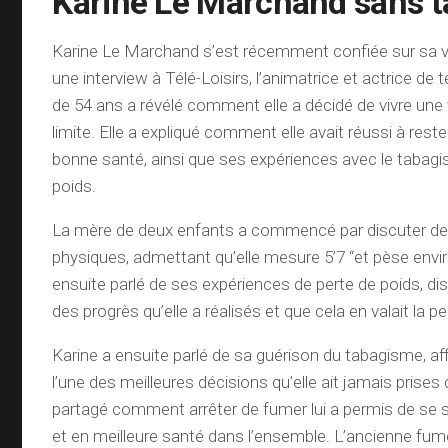
Karine Le Marchand sans 
Karine Le Marchand s’est récemment confiée sur sa 
une interview à Télé-Loisirs, l’animatrice et actrice de 
de 54 ans a révélé comment elle a décidé de vivre une
limite. Elle a expliqué comment elle avait réussi à rest
bonne santé, ainsi que ses expériences avec le tabagi
poids.
La mère de deux enfants a commencé par discuter de 
physiques, admettant qu’elle mesure 5’7 “et pèse enviro
ensuite parlé de ses expériences de perte de poids, disa
des progrès qu’elle a réalisés et que cela en valait la pe
Karine a ensuite parlé de sa guérison du tabagisme, aff
l’une des meilleures décisions qu’elle ait jamais prises 
partagé comment arrêter de fumer lui a permis de se s
et en meilleure santé dans l’ensemble. L’ancienne f