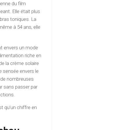
ienne du film
ant. Elle était plus
 bras toniques. La
 même à 54 ans, elle
nt envers un mode
alimentation riche en
 de la crème solaire
de sensée envers le
our de nombreuses
ur sans passer par
ctions.
t qu’un chiffre en