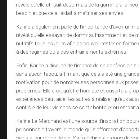
révélé qu’elle utilisait désormais de la gomme à la nic
besoin et que cela l’aidait à maîtriser ses envies.
Karine a également parlé de l’importance d’avoir un mod
révélé qu’elle essayait de dormir suffisamment et de
nutritifs tous les jours afin de pouvoir rester en forme 
à des régimes ou à des entraînements extrêmes.
Enfin, Karine a discuté de l’impact de sa confession sur 
sans aucun tabou, affirmant que cela a été une grand
motivation pour de nombreuses personnes aux prises 
problèmes. Elle croit qu’être honnête et ouverte à pr
expériences peut aider les autres à réaliser qu’eux aus
contrôle de leur vie sans se sentir honteux ou embarr
Karine Le Marchand est une source d’inspiration pou
personnes à travers le monde qui s’efforcent d’appo
sains à leur mode de vie. Sa franchise à propos de s