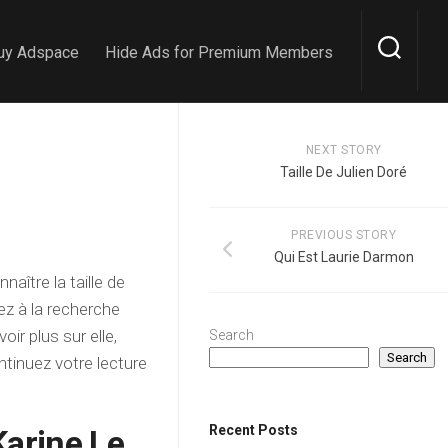
uy Adspace
Hide Ads for Premium Members
NEXT STORY
Taille De Julien Doré
PREVIOUS STORY
Qui Est Laurie Darmon
aître la taille de
z à la recherche
ir plus sur elle,
Search
Search
tinuez votre lecture
Recent Posts
Karine Le