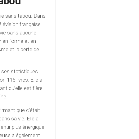
tabou
vie sans tabou. Dans
télévision française
 vie sans aucune
er en forme et en
sme et la perte de
ses statistiques
n 115 livres. Elle a
nt qu’elle est fière
ine.
irmant que c’était
dans sa vie. Elle a
entir plus énergique
umeuse a également