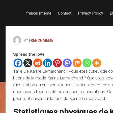
francaismeme
Contact
Privacy Policy
B
BY
FRENCHMEME
Spread the love
Taille De Karine Lemarchand : Vous êtes curieux de conn
l’icône de la mode Karine Lemarchand ? Que vous soye
d’inspiration ou que vous souhaitiez simplement en savo
nous avons tous les détails sur ses mensurations. Con
pour tout savoir sur la taille de Karine Lemarchand.
Statistiques physiques de 