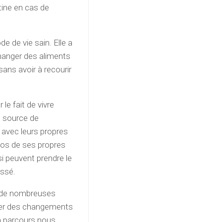
otine en cas de
e de vie sain. Elle a
 manger des aliments
sans avoir à recourir
le fait de vivre
e source de
avec leurs propres
opos de ses propres
si peuvent prendre le
assé.
r de nombreuses
rter des changements
on parcours nous