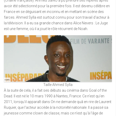
(chaîne française). Ahmed Sarko a pu prendre ses repères après
avoir été sélectionné pour la première fois. Il est devenu célèbre en
France en se déguisant en inconnu et en mettant en scène des
farces. Ahmed Sylla est surtout connu pour son travail d’acteur à
la télévision. Il a eu sa grande chance dans Alice Nevers : Le Juge
est une femme, où il a joué le rôle récurrent de Noah.
Taille Ahmed Sylla
À la suite de cela, il a fait ses débuts au cinéma dans Goal of the
Dead. Il est né le 10 mars 1990 à Nantes, France. Ce n’est qu’en
2011, lorsqu’il apparaît dans On ne demande quâ en rire de Laurent
Ruquier, que l’acteur accède à la notoriété nationale. Il a passé sa
jeunesse comme clown de classe, mais ce n’est qu’à l’âge de