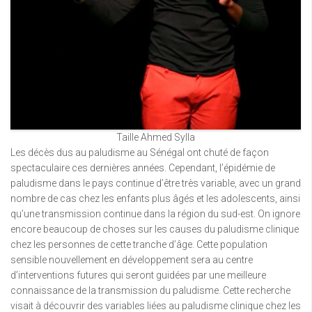
Taille Ahmed Sylla
Les décès dus au paludisme au Sénégal ont chuté de façon
spectaculaire ces dernières années. Cependant, l’épidémie de
paludisme dans le pays continue d’être très variable, avec un grand
nombre de cas chez les enfants plus âgés et les adolescents, ainsi
qu’une transmission continue dans la région du sud-est. On ignore
encore beaucoup de choses sur les causes du paludisme clinique
chez les personnes de cette tranche d’âge. Cette population
sensible nouvellement en développement sera au centre
d’interventions futures qui seront guidées par une meilleure
connaissance de la transmission du paludisme. Cette recherche
visait à découvrir des variables liées au paludisme clinique chez les