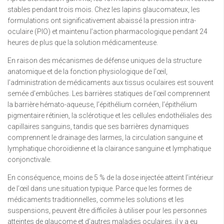
stables pendant trois mois. Chez les lapins glaucomateux, les
formulations ont significativement abaissé la pression intra-
oculaire (PIO) et maintenu l’action pharmacologique pendant 24
heures de plus que la solution médicamenteuse.
En raison des mécanismes de défense uniques de la structure
anatomique et de la fonction physiologique de l’œil,
l’administration de médicaments aux tissus oculaires est souvent
semée d’embûches. Les barrières statiques de l’œil comprennent
la barrière hémato-aqueuse, l’épithélium cornéen, l’épithélium
pigmentaire rétinien, la sclérotique et les cellules endothéliales des
capillaires sanguins, tandis que ses barrières dynamiques
comprennent le drainage des larmes, la circulation sanguine et
lymphatique choroïdienne et la clairance sanguine et lymphatique
conjonctivale.
En conséquence, moins de 5 % de la dose injectée atteint l’intérieur
de l’œil dans une situation typique. Parce que les formes de
médicaments traditionnelles, comme les solutions et les
suspensions, peuvent être difficiles à utiliser pour les personnes
atteintes de glaucome et d’autres maladies oculaires, il y a eu