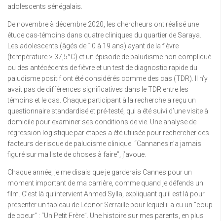
adolescents sénégalais.
De novembre à décembre 2020, les chercheurs ont réalisé une
étude cas-témoins dans quatre cliniques du quartier de Saraya.
Les adolescents (âgés de 10 à 19 ans) ayant de la fièvre
(température > 37,5°C) et un épisode de paludisme non compliqué
ou des antécédents de fièvre et un test de diagnostic rapide du
paludisme positif ont été considérés comme des cas (TDR). Il n’y
avait pas de différences significatives dans le TDR entre les
témoins et le cas. Chaque participant à la recherche a reçu un
questionnaire standardisé et pré-testé, qui a été suivi d’une visite à
domicile pour examiner ses conditions de vie. Une analyse de
régression logistique par étapes a été utilisée pour rechercher des
facteurs de risque de paludisme clinique. “Cannanes n’a jamais
figuré sur ma liste de choses à faire”, j’avoue.
Chaque année, je me disais que je garderais Cannes pour un
moment important de ma carrière, comme quand je défends un
film. C’est là qu’intervient Ahmed Sylla, expliquant qu’il est là pour
présenter un tableau de Léonor Serraille pour lequel il a eu un “coup
de coeur” : “Un Petit Frère”. Une histoire sur mes parents, en plus