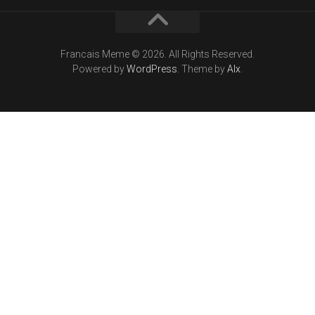
Francais Meme © 2026. All Rights Reserved.
Powered by
WordPress
. Theme by
Alx
.