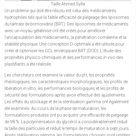
Taille Ahmed Sylla
Un problème qui doit être résolu est celui des médicaments
hydrophiles tels que la faible efficacité de piégeage des liposomes
du tartrate de brimonidine (BRT). Des liposomes de médicaments
avec un noyau gélatinisé ont été créés pour améliorer
l’encapsulation des médicaments, la pénétration cornéenne et la
stabilité physique. Une conception D-optimale a été utilisée pour
créer et optimiser les GCL enveloppant BRT (DOD). L’étude des
propriétés physico-chimiques et des performances in vivo des
plastifiants a été réalisée.
Les chercheurs ont examiné la valeur du pH, les propriétés
rhéologiques, les caractéristiques morphologiques, les profils de
libération in vitro, les performances biologiques et les profils de
sécurité des formulations après avoir effectué des ajustements.
Les effets du stockage et de la stérilisation gamma ont également
été examinés. Au cours de la phase de maturation, les
formulations produites ont pu acquérir une efficacité de piégeage
de 98 %. La polymérisation du glycérol a considérablement réduit
la taille des particules et réduit le temps de maturation à sept jours.
Après stérilisation gamma, les formulations choisies sont restées