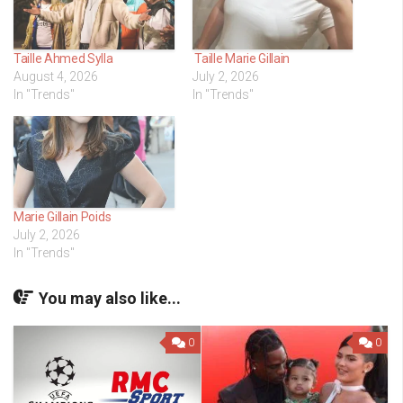
Taille Ahmed Sylla
Taille Marie Gillain
August 4, 2026
July 2, 2026
In "Trends"
In "Trends"
Marie Gillain Poids
July 2, 2026
In "Trends"
You may also like...
0
0