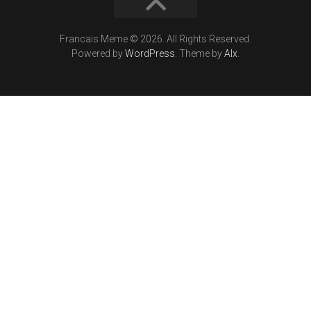
Francais Meme © 2026. All Rights Reserved.
Powered by
WordPress
. Theme by
Alx
.